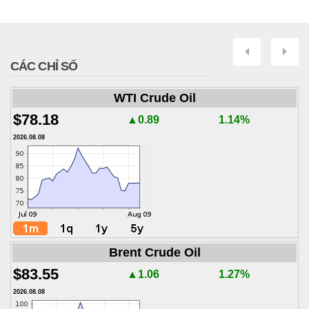
Next
Pre
CÁC CHỈ SỐ
WTI Crude Oil
$78.18
▲0.89
1.14%
2026.08.08
Brent Crude Oil
$83.55
▲1.06
1.27%
2026.08.08