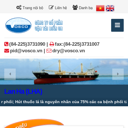
Trang nội bộ
Liên hệ
Danh bạ
(84-225)3731090 |
fax:(84-225)3731007
pid@vosco.vn |
dry@vosco.vn
Lan Ha (LHA)
thuốc lá là nguyên nhân của 75% các ca bệnh phổi tắc nghẽn mãn