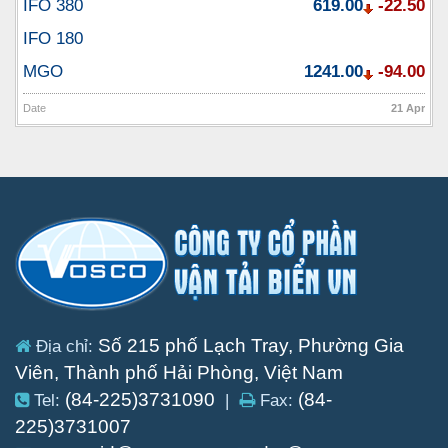
IFO 380
619.00
-22.50
IFO 180
MGO
1241.00
-94.00
Date
21 Apr
Số 215 phố Lạch Tray, Phường Gia
Địa chỉ:
Viên, Thành phố Hải Phòng, Việt Nam
(84-225)3731090
(84-
Tel:
|
Fax:
225)3731007