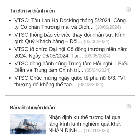
Tin đơn vị thành viên
VTSC: Tàu Lan Hạ Docking tháng 5/2024. Công
ty Cổ phần Thương mại và Dịch...
(10/06/2024)
VTSC thông báo về việc thay đổi nhân sự. Kính
gửi: Quý Khách hàng – Đối...
(02/06/2024)
VTSC tổ chức Đại hội Cổ đông thường niên năm
2024. Ngày 06/05/2024, Tại...
(06/05/2024)
VTSC đồng hành cùng Trung tâm Hội nghị – Biểu
Diễn và Trung tâm Chính trị...
(05/04/2024)
VTSC Chúc mừng ngày quốc tế phụ nữ 8/3. “Vì
thượng đế không thể tạo...
(08/03/2024)
Bài viết chuyên khảo
Nhận định xu thế tương lai qua
lăng kính kinh nghiệm quá khứ.
NHẬN ĐỊNH...
(16/01/2026)