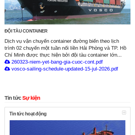
ĐỘI TÀU CONTAINER
Dịch vụ vận chuyển container đường biển theo lịch
trình 02 chuyến một tuần nối liền Hải Phòng và TP. Hồ
Chí Minh được thực hiện bởi đội tàu container lớn...
260323-niem-yet-bang-gia-cuoc-cont.pdf
vosco-sailing-schedule-updated-15-jul-2026.pdf
Tin tức
Sự kiện
Tin tức hoạt động