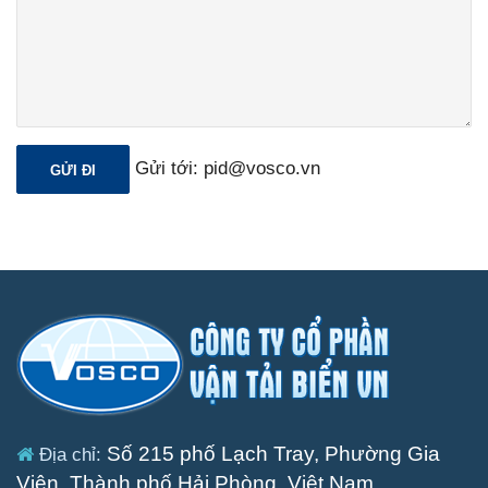
Gửi tới: pid@vosco.vn
Số 215 phố Lạch Tray, Phường Gia
Địa chỉ:
Viên, Thành phố Hải Phòng, Việt Nam