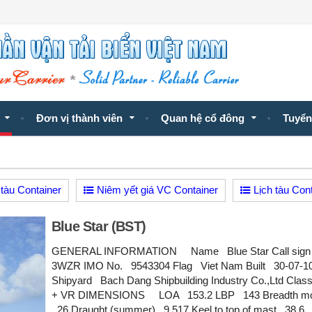
Đơn vị thành viên
Quan hệ cổ đông
Tuyển
tàu Container
Niêm yết giá VC Container
Lịch tàu Con
Blue Star (BST)
GENERAL INFORMATION Name Blue Star Call sig
3WZR IMO No. 9543304 Flag Viet Nam Built 30-07-1
Shipyard Bach Dang Shipbuilding Industry Co.,Ltd Cla
+ VR DIMENSIONS LOA 153.2 LBP 143 Breadth mo
26 Draught (summer) 9.517 Keel to top of mast 38.6