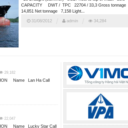
CAPACITY DWT / TPC 22704 / 33,3 Gross tonnag
14,851 Net tonnage 7,158 Light...
/
/
31/08/2012
admin
34,284
29,182
ION Name Lan Ha Call
22,047
ON Name Lucky Star Call