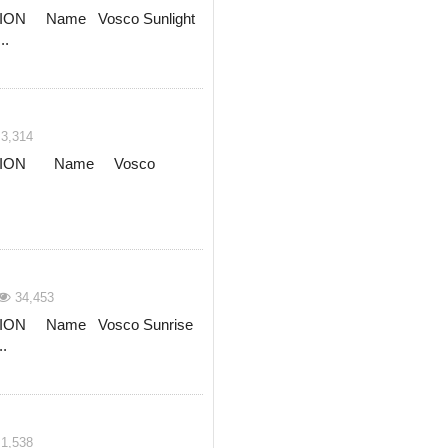
ON Name Vosco Sunlight
...
3,314
ATION Name Vosco
34,453
ION Name Vosco Sunrise
..
1,538