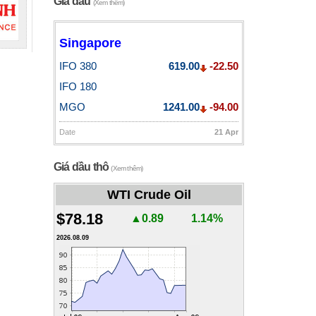
Giá dầu
(Xem thêm)
Singapore
IFO 380
619.00
-22.50
IFO 180
MGO
1241.00
-94.00
Date
21 Apr
Giá dầu thô
(Xem thêm)
WTI Crude Oil
$78.18
▲0.89
1.14%
2026.08.09