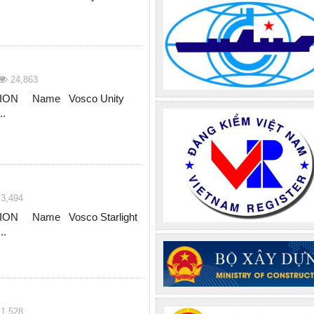
24,863
ION Name Vosco Unity
...
3,494
ON Name Vosco Starlight
...
1,528