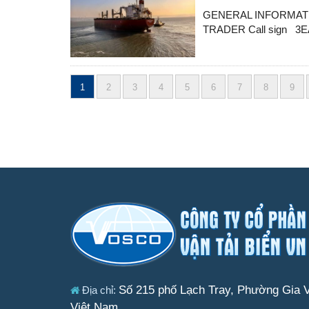
GENERAL INFORMA
TRADER Call sign 3E
1
2
3
4
5
6
7
8
9
Posts
navigation
Số 215 phố Lạch Tray, Phường Gia V
Địa chỉ:
Việt Nam