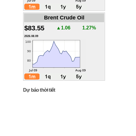
Brent Crude Oil
$83.55
▲1.06
1.27%
2026.08.09
Dự báo thời tiết