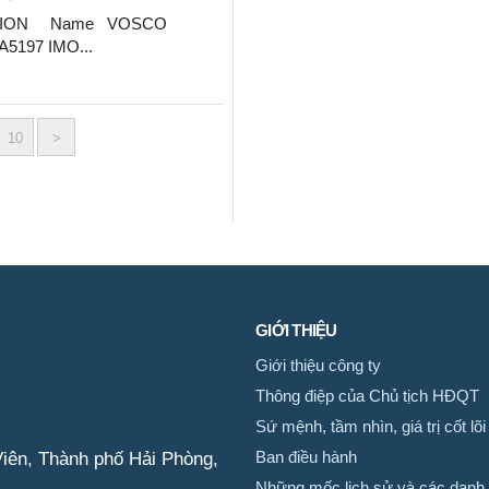
TION Name VOSCO
A5197 IMO...
10
>
GIỚI THIỆU
Giới thiệu công ty
Thông điệp của Chủ tịch HĐQT
Sứ mệnh, tầm nhìn, giá trị cốt lõi
iên, Thành phố Hải Phòng,
Ban điều hành
Những mốc lịch sử và các danh 