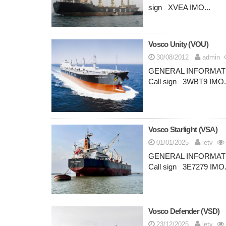
sign XVEA IMO...
Vosco Unity (VOU)
30/08/2012
admin
GENERAL INFORMAT
Call sign 3WBT9 IMO
Vosco Starlight (VSA)
01/01/2025
letv
GENERAL INFORMATI
Call sign 3E7279 IMO
Vosco Defender (VSD)
23/12/2025
letv