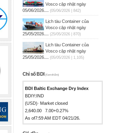
Vosco cập nhật ngày
05/06/2026....
(05/06/2026 | 842)
Lịch tàu Container của
Vosco cập nhật ngày
25/05/2026....
(25/05/2026 | 870)
Lịch tàu Container của
Vosco cập nhật ngày
25/05/2026....
(05/05/2026 | 1,105)
Chỉ số BDI
(Xem thêm)
BDI Baltic Exchange Dry Index
BDIY:IND
(USD)· Market closed
2,640.00 7.00+0.27%
As of7:59 AM EDT 04/21/26.