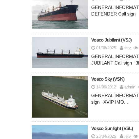
GENERAL INFORMA
DEFENDER Call sign 
Vosco Jubilant (VSJ)
01/08/2025
letv
GENERAL INFORMA
JUBILANT Call sign 3
Vosco Sky (VSK)
14/09/2012
admin
GENERAL INFORMATI
sign XVIP IMO...
Vosco Sunlight (VSL)
23/04/2025
letv