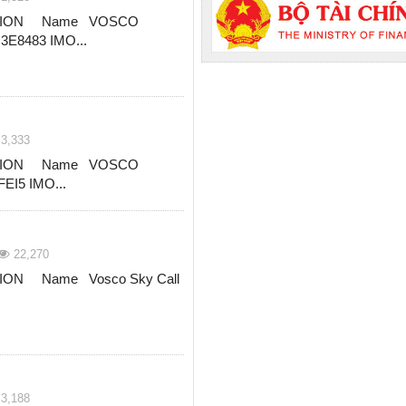
TION Name VOSCO
3E8483 IMO...
3,333
TION Name VOSCO
FEI5 IMO...
22,270
ON Name Vosco Sky Call
3,188