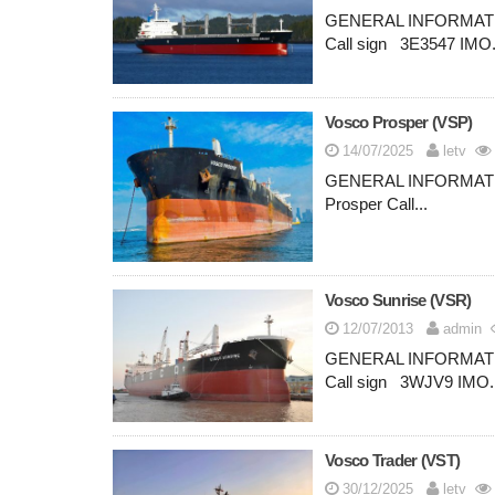
GENERAL INFORMATI
Call sign 3E3547 IMO
Vosco Prosper (VSP)
14/07/2025
letv
GENERAL INFORM
Prosper Call...
Vosco Sunrise (VSR)
12/07/2013
admin
GENERAL INFORMAT
Call sign 3WJV9 IMO.
Vosco Trader (VST)
30/12/2025
letv