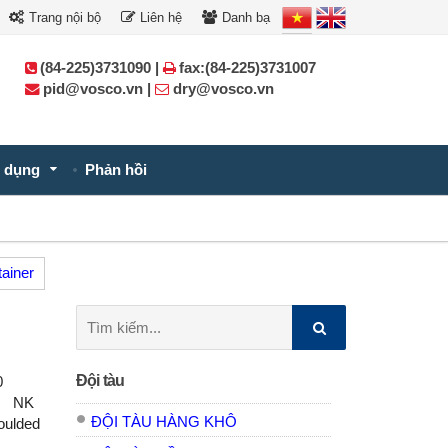
Trang nội bộ
Liên hệ
Danh bạ
(84-225)3731090 |
fax:(84-225)3731007
pid@vosco.vn |
dry@vosco.vn
 dụng
Phản hồi
tainer
Tìm
kiếm:
n
Đội tàu
0
ss NK
ĐỘI TÀU HÀNG KHÔ
ulded