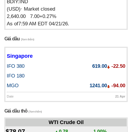
BDIY:IND
(USD)· Market closed
2,640.00 7.00+0.27%
As of7:59 AM EDT 04/21/26.
Giá dầu
(Xem thêm)
Singapore
IFO 380
619.00
-22.50
IFO 180
MGO
1241.00
-94.00
Date
21 Apr
Giá dầu thô
(Xem thêm)
WTI Crude Oil
$78.07
▲0.78
1.00%