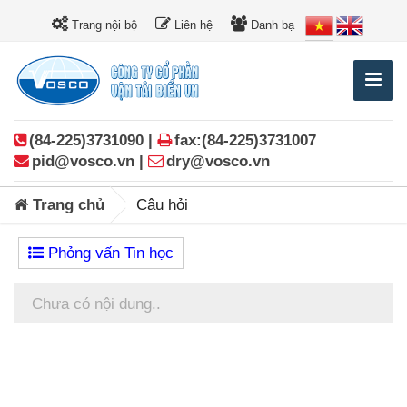
Trang nội bộ
Liên hệ
Danh bạ
(84-225)3731090 |
fax:(84-225)3731007
pid@vosco.vn |
dry@vosco.vn
Trang chủ
Câu hỏi
Phỏng vấn Tin học
Chưa có nội dung..
Posts