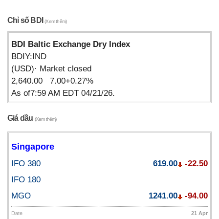
Chỉ số BDI
(Xem thêm)
BDI Baltic Exchange Dry Index
BDIY:IND
(USD)· Market closed
2,640.00 7.00+0.27%
As of7:59 AM EDT 04/21/26.
Giá dầu
(Xem thêm)
Singapore
IFO 380
619.00
-22.50
IFO 180
MGO
1241.00
-94.00
Date
21 Apr