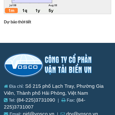
Dự báo thời tiết
Số 215 phố Lạch Tray, Phường Gia
Địa chỉ:
Viên, Thành phố Hải Phòng, Việt Nam
(84-225)3731090
(84-
Tel:
|
Fax:
225)3731007
pid@vosco.vn
dry@vosco.vn
Email:
|