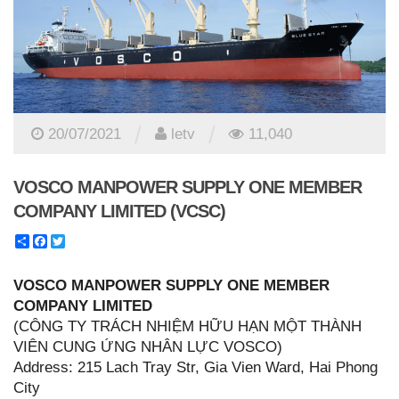
/
/
20/07/2021
letv
11,040
VOSCO MANPOWER SUPPLY ONE MEMBER
COMPANY LIMITED (VCSC)
Share
Facebook
Twitter
VOSCO MANPOWER SUPPLY ONE MEMBER
COMPANY LIMITED
(CÔNG TY TRÁCH NHIỆM HỮU HẠN MỘT THÀNH
VIÊN CUNG ỨNG NHÂN LỰC VOSCO)
Address: 215 Lach Tray Str, Gia Vien Ward, Hai Phong
City