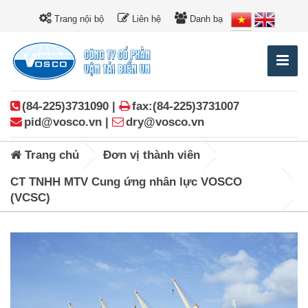
Trang nội bộ
Liên hệ
Danh bạ
(84-225)3731090 |
fax:(84-225)3731007
pid@vosco.vn |
dry@vosco.vn
Trang chủ
Đơn vị thành viên
CT TNHH MTV Cung ứng nhân lực VOSCO
(VCSC)