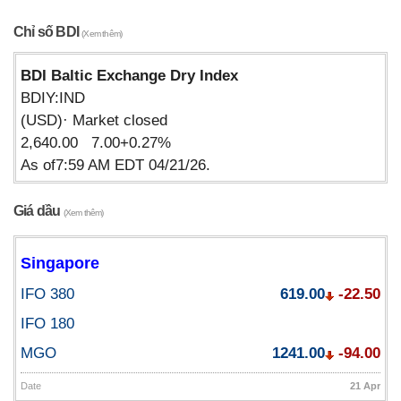
Chỉ số BDI
(Xem thêm)
BDI Baltic Exchange Dry Index
BDIY:IND
(USD)· Market closed
2,640.00 7.00+0.27%
As of7:59 AM EDT 04/21/26.
Giá dầu
(Xem thêm)
Singapore
IFO 380
619.00
-22.50
IFO 180
MGO
1241.00
-94.00
Date
21 Apr