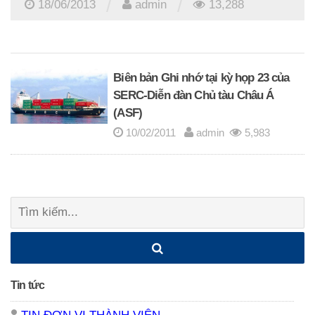
/
/
18/06/2013
admin
13,288
Biên bản Ghi nhớ tại kỳ họp 23 của
SERC-Diễn đàn Chủ tàu Châu Á
(ASF)
10/02/2011
admin
5,983
Posts
Tìm
navigation
kiếm:
Tin tức