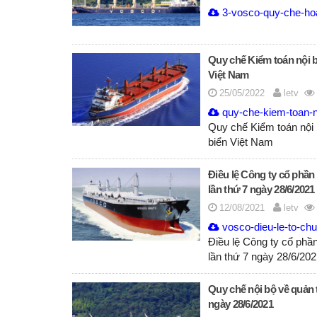
3-vosco-quy-che-hoa
Quy chế Kiểm toán nội b
Việt Nam
25/05/2022
letv
quy-che-kiem-toan-n
Quy chế Kiểm toán nội 
biển Việt Nam
Điều lệ Công ty cổ phần 
lần thứ 7 ngày 28/6/2021
12/08/2021
letv
vosco-dieu-le-to-chu
Điều lệ Công ty cổ phần
lần thứ 7 ngày 28/6/2
Quy chế nội bộ về quản t
ngày 28/6/2021