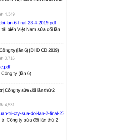
4,349
oi-lan-6-final-23-4-2019.pdf
tải biển Việt Nam sửa đổi lần
 Công ty (lần 6) (ĐHĐ CĐ 2019)
3,716
le.pdf
ệ Công ty (lần 6)
rị Công ty sửa đổi lần thứ 2
4,531
n-tri-cty-sua-doi-lan-2-final-27-4-18.pdf
trị Công ty sửa đổi lần thứ 2