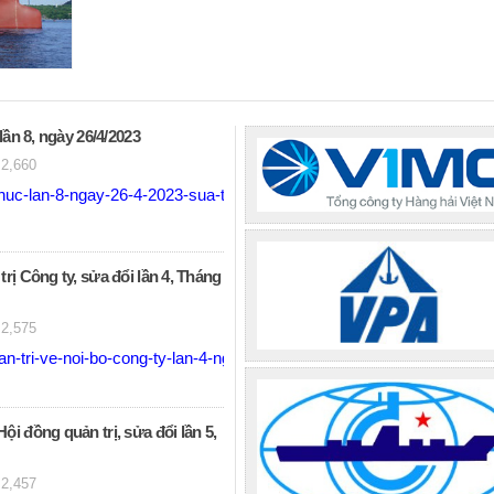
lần 8, ngày 26/4/2023
2,660
huc-lan-8-ngay-26-4-2023-sua-tai-dhdcd-2023.pdf
rị Công ty, sửa đổi lần 4, Tháng
2,575
-tri-ve-noi-bo-cong-ty-lan-4-ngay-26-4-2023.pdf
i đồng quản trị, sửa đổi lần 5,
2,457