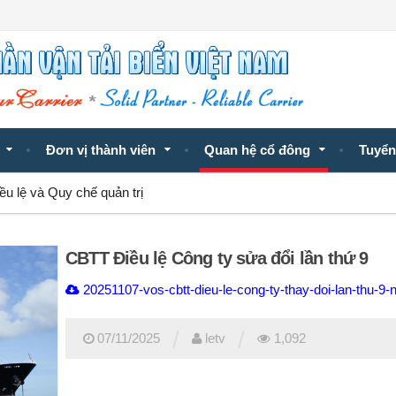
Đơn vị thành viên
Quan hệ cổ đông
Tuyển
ều lệ và Quy chế quản trị
CBTT Điều lệ Công ty sửa đổi lần thứ 9
20251107-vos-cbtt-dieu-le-cong-ty-thay-doi-lan-thu-9
/
/
07/11/2025
letv
1,092