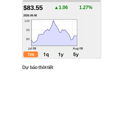
$83.55
▲1.06
1.27%
2026.08.08
Dự báo thời tiết