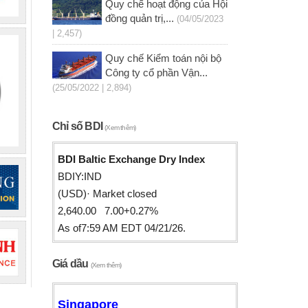
Quy chế hoạt động của Hội
đồng quản trị,...
(04/05/2023
| 2,457)
Quy chế Kiểm toán nội bộ
Công ty cổ phần Vận...
(25/05/2022 | 2,894)
Chỉ số BDI
(Xem thêm)
BDI Baltic Exchange Dry Index
BDIY:IND
(USD)· Market closed
2,640.00 7.00+0.27%
As of7:59 AM EDT 04/21/26.
Giá dầu
(Xem thêm)
Singapore