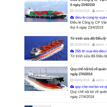
6 ngày 23/4/2019
25/04/2019
admin
dieu-le-cong-ty-sua-d
Điều lệ Công ty CP Vận 
thứ 6 ngày 23/4/2019
Tờ trình sửa đổi Điều lệ
18/04/2019
admin
266-ttr-sua-doi-dieu-
Tờ trình sửa đổi Điều l
Quy chế nội bộ về quản t
ngày 27/4/2018
09/05/2018
admin
quy-che-noi-bo-ve-qua
Quy chế nội bộ về quản 
ngày 27/4/2018