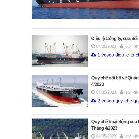
Điều lệ Công ty, sửa đổi 
04/05/2023
letv
1-vosco-dieu-le-to-c
Quy chế nội bộ về Quản t
4/2023
04/05/2023
letv
2-vosco-quy-che-quan
Quy chế hoạt động của Hộ
Tháng 4/2023
04/05/2023
letv