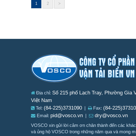
1
2
>
Posts
navigation
Số 215 phố Lạch Tray, Phường Gia V
Địa chỉ:
Việt Nam
(84-225)3731090
(84-225)3731
Tel:
|
Fax:
pid@vosco.vn
dry@vosco.vn
Email:
|
VOSCO xin gửi lời cảm ơn chân thành đến các khách
và ủng hộ VOSCO trong những năm qua và mong muố