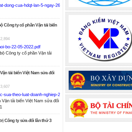
t-dong-cua-hdqt-lan-5-ngay-26-4-2023.pdf
ộ Công ty cổ phần Vận tải biển
2,894
oi-bo-22-05-2022.pdf
bộ Công ty cổ phần Vận tải
Vận tải biển Việt Nam sửa đổi
3,607
c-sua-theo-luat-doanh-nghiep-2020.pdf
 Vận tải biển Việt Nam sửa đổi
021
rị Công ty sửa đổi lần thứ 3