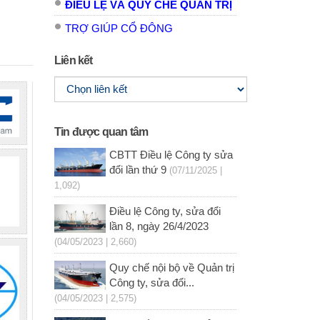
ĐIỀU LỆ VÀ QUY CHẾ QUẢN TRỊ
TRỢ GIÚP CỔ ĐÔNG
Liên kết
Tin được quan tâm
CBTT Điều lệ Công ty sửa
đổi lần thứ 9
(07/11/2025 |
1,092)
Điều lệ Công ty, sửa đổi
lần 8, ngày 26/4/2023
(04/05/2023 | 2,660)
Quy chế nội bộ về Quản trị
Công ty, sửa đổi...
(04/05/2023 | 2,575)