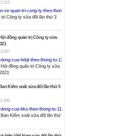
3,013
-ve-quan-tri-cong-ty-theo-thong-tu-116-28062021.pdf
trị Công ty sửa đổi lần thứ 3
ội đồng quản trị Công ty sửa
2021
3,057
dong-cua-hdqt-theo-thong-tu-116-28062021.pdf
Hội đồng quản trị Công ty sửa
6/2021
an Kiểm soát sửa đổi lần thứ 3
2,895
dong-cua-bks-theo-thong-tu-116.pdf
Ban Kiểm soát sửa đổi lần thứ
ải biển Việt Nam sửa đổi lần thứ