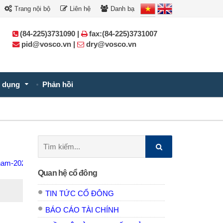
Trang nội bộ
Liên hệ
Danh bạ
(84-225)3731090 |
fax:(84-225)3731007
pid@vosco.vn |
dry@vosco.vn
 dụng
Phản hồi
Tìm
kiếm:
-nam-2025-signed.pdf
Quan hệ cổ đông
TIN TỨC CỔ ĐÔNG
BÁO CÁO TÀI CHÍNH