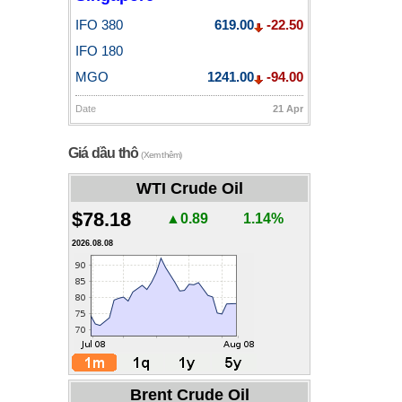
IFO 380
619.00
-22.50
IFO 180
MGO
1241.00
-94.00
Date
21 Apr
Giá dầu thô
(Xem thêm)
WTI Crude Oil
$78.18
▲0.89
1.14%
2026.08.08
Brent Crude Oil