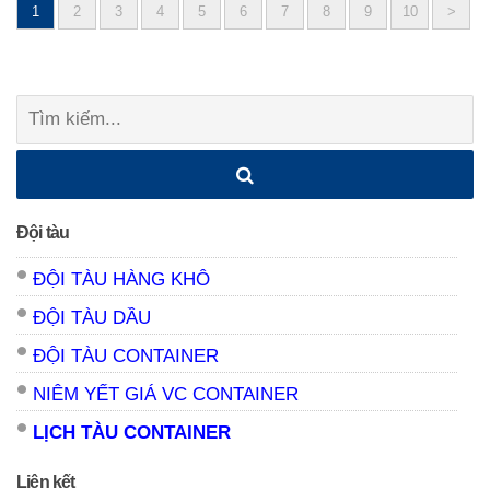
1
2
3
4
5
6
7
8
9
10
>
Posts
navigation
Tìm
kiếm:
Đội tàu
ĐỘI TÀU HÀNG KHÔ
ĐỘI TÀU DẦU
ĐỘI TÀU CONTAINER
NIÊM YẾT GIÁ VC CONTAINER
LỊCH TÀU CONTAINER
Liên kết