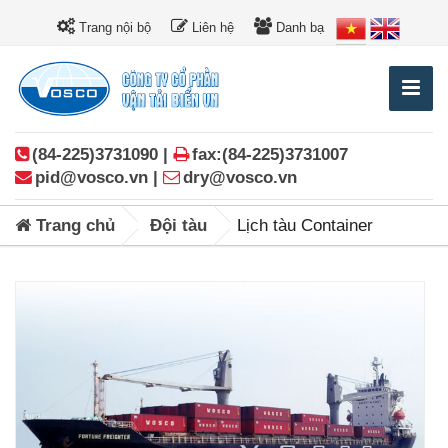
Trang nội bộ
Liên hệ
Danh bạ
(84-225)3731090 |
fax:(84-225)3731007
pid@vosco.vn |
dry@vosco.vn
Trang chủ
Đội tàu
Lịch tàu Container