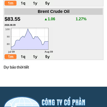
Brent Crude Oil
$83.55
▲1.06
1.27%
2026.08.09
Dự báo thời tiết