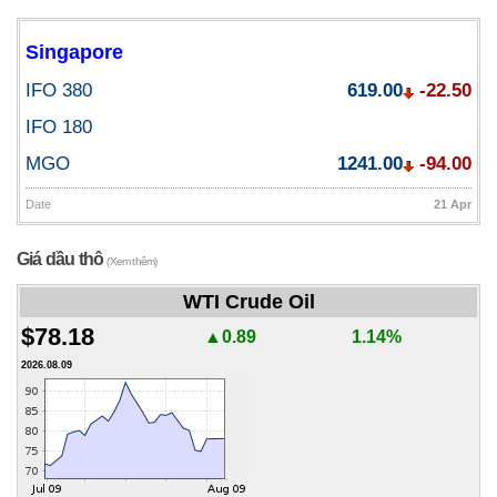
Singapore
IFO 380
619.00
-22.50
IFO 180
MGO
1241.00
-94.00
Date
21 Apr
Giá dầu thô
(Xem thêm)
WTI Crude Oil
$78.18
▲0.89
1.14%
2026.08.09