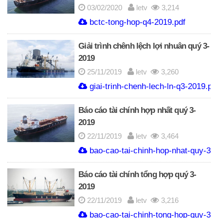
03/02/2020
letv
3,214
bctc-tong-hop-q4-2019.pdf
Giải trình chênh lệch lợi nhuân quý 3-
2019
25/11/2019
letv
3,260
giai-trinh-chenh-lech-ln-q3-2019.pd
Báo cáo tài chính hợp nhất quý 3-
2019
22/11/2019
letv
3,464
bao-cao-tai-chinh-hop-nhat-quy-3.p
Báo cáo tài chính tổng hợp quý 3-
2019
22/11/2019
letv
3,216
bao-cao-tai-chinh-tong-hop-quy-3.p