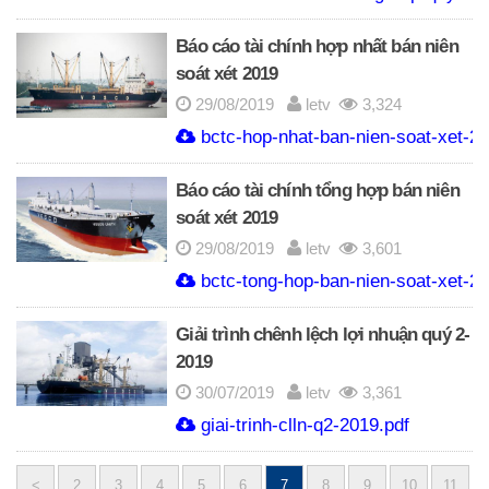
Báo cáo tài chính hợp nhất bán niên
soát xét 2019
29/08/2019
letv
3,324
bctc-hop-nhat-ban-nien-soat-xet-20
Báo cáo tài chính tổng hợp bán niên
soát xét 2019
29/08/2019
letv
3,601
bctc-tong-hop-ban-nien-soat-xet-20
Giải trình chênh lệch lợi nhuận quý 2-
2019
30/07/2019
letv
3,361
giai-trinh-clln-q2-2019.pdf
<
2
3
4
5
6
7
8
9
10
11