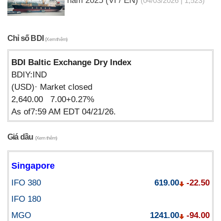
năm 2025 (VI / EN)
(04/03/2026 | 1,523)
Chỉ số BDI
(Xem thêm)
BDI Baltic Exchange Dry Index
BDIY:IND
(USD)· Market closed
2,640.00 7.00+0.27%
As of7:59 AM EDT 04/21/26.
Giá dầu
(Xem thêm)
Singapore
IFO 380
619.00
-22.50
IFO 180
MGO
1241.00
-94.00