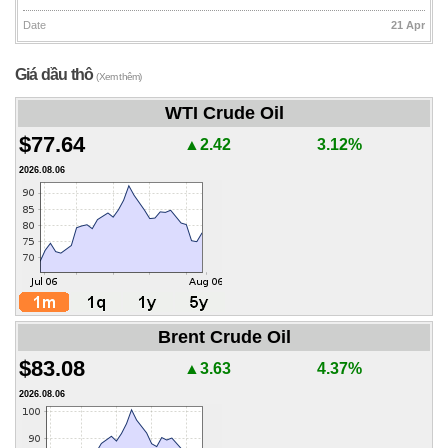
Date
21 Apr
Giá dầu thô
(Xem thêm)
WTI Crude Oil
$77.64
▲2.42
3.12%
2026.08.06
Brent Crude Oil
$83.08
▲3.63
4.37%
2026.08.06