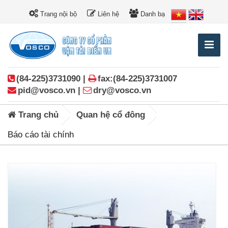
Trang nội bộ
Liên hệ
Danh bạ
(84-225)3731090 |
fax:(84-225)3731007
pid@vosco.vn |
dry@vosco.vn
Trang chủ
Quan hệ cổ đông
Báo cáo tài chính