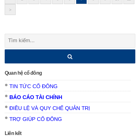
Posts
>
navigation
Tìm
kiếm:
Quan hệ cổ đông
TIN TỨC CỔ ĐÔNG
BÁO CÁO TÀI CHÍNH
ĐIỀU LỆ VÀ QUY CHẾ QUẢN TRỊ
TRỢ GIÚP CỔ ĐÔNG
Liên kết