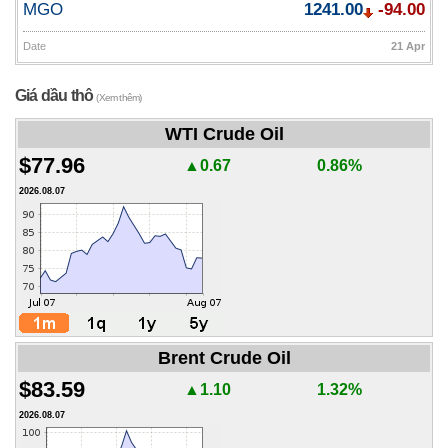
MGO
1241.00
-94.00
Date
21 Apr
Giá dầu thô
(Xem thêm)
WTI Crude Oil
$77.96
▲0.67
0.86%
2026.08.07
Brent Crude Oil
$83.59
▲1.10
1.32%
2026.08.07