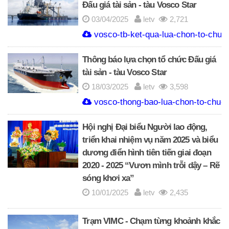
Đấu giá tài sản - tàu Vosco Star
03/04/2025
letv
2,721
vosco-tb-ket-qua-lua-chon-to-chuc-
Thông báo lựa chọn tổ chức Đấu giá
tài sản - tàu Vosco Star
18/03/2025
letv
3,598
vosco-thong-bao-lua-chon-to-chuc-d
Hội nghị Đại biểu Người lao động,
triển khai nhiệm vụ năm 2025 và biểu
dương điển hình tiên tiến giai đoạn
2020 - 2025 “Vươn mình trỗi dậy – Rẽ
sóng khơi xa”
10/01/2025
letv
2,435
Trạm VIMC - Chạm từng khoảnh khắc