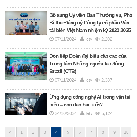
Bổ sung Uỷ viên Ban Thường vụ, Phó
Bí thư Đảng uỷ Công ty cổ phần Vận
tải biển Việt Nam nhiệm kỳ 2020-2025
07/11/2024
letv
2,202
Đón tiếp Đoàn đại biểu cấp cao của
Trung tâm Những người lao động
Brazil (CTB)
07/11/2024
letv
2,387
Ứng dụng công nghệ AI trong vận tải
biển – con dao hai lưỡi?
24/10/2024
letv
5,124
<
1
2
3
4
5
6
7
8
9
10
Posts