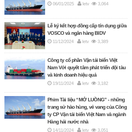
06/01/2025
letv
3,064
Lễ ký kết hợp đồng cấp tín dụng giữa
VOSCO và ngân hàng BIDV
11/12/2024
letv
3,389
Công ty cổ phần Vận tải biển Việt
Nam Với quyết tâm phát triển đội tàu
và kinh doanh hiệu quả
19/11/2024
letv
3,182
Phim Tài liệu “MỞ LUỒNG” - những
trang sử hào hùng, vẻ vang của Công
ty CP Vận tải biển Việt Nam và ngành
Hàng hải nước nhà
14/11/2024
letv
3,051