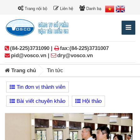
Trang nội bộ
Liên hệ
Danh bạ
(84-225)3731090 |
fax:(84-225)3731007
pid@vosco.vn |
dry@vosco.vn
Trang chủ
Tin tức
Tin đơn vị thành viên
Bài viết chuyên khảo
Hội thảo