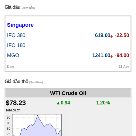
Giá dầu
(Xem thêm)
Singapore
IFO 380
619.00
-22.50
IFO 180
MGO
1241.00
-94.00
Date
21 Apr
Giá dầu thô
(Xem thêm)
WTI Crude Oil
$78.23
▲0.94
1.20%
2026.08.07