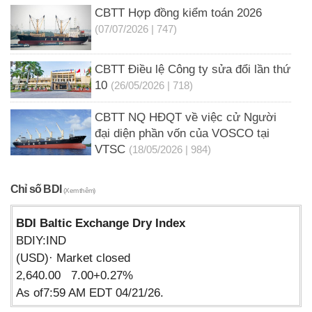
CBTT Hợp đồng kiểm toán 2026
(07/07/2026 | 747)
CBTT Điều lệ Công ty sửa đổi lần thứ
10
(26/05/2026 | 718)
CBTT NQ HĐQT về việc cử Người
đại diện phần vốn của VOSCO tại
VTSC
(18/05/2026 | 984)
Chỉ số BDI
(Xem thêm)
BDI Baltic Exchange Dry Index
BDIY:IND
(USD)· Market closed
2,640.00 7.00+0.27%
As of7:59 AM EDT 04/21/26.