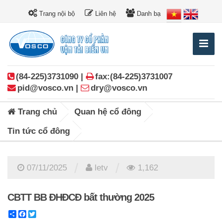
Trang nội bộ
Liên hệ
Danh bạ
(84-225)3731090 |
fax:(84-225)3731007
pid@vosco.vn |
dry@vosco.vn
Trang chủ
Quan hệ cổ đông
Tin tức cổ đông
/
/
07/11/2025
letv
1,162
CBTT BB ĐHĐCĐ bất thường 2025
Share
Facebook
Twitter