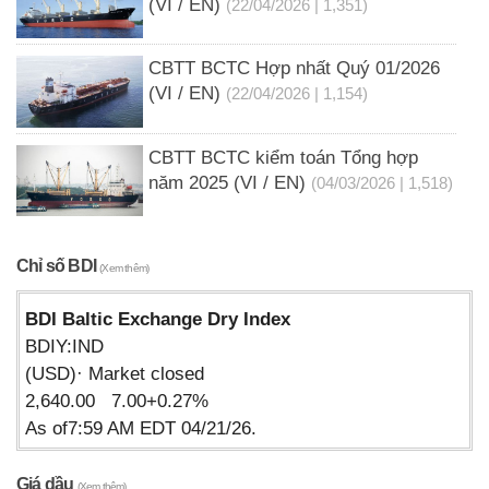
(VI / EN)
(22/04/2026 | 1,351)
CBTT BCTC Hợp nhất Quý 01/2026
(VI / EN)
(22/04/2026 | 1,154)
CBTT BCTC kiểm toán Tổng hợp
năm 2025 (VI / EN)
(04/03/2026 | 1,518)
Chỉ số BDI
(Xem thêm)
BDI Baltic Exchange Dry Index
BDIY:IND
(USD)· Market closed
2,640.00 7.00+0.27%
As of7:59 AM EDT 04/21/26.
Giá dầu
(Xem thêm)