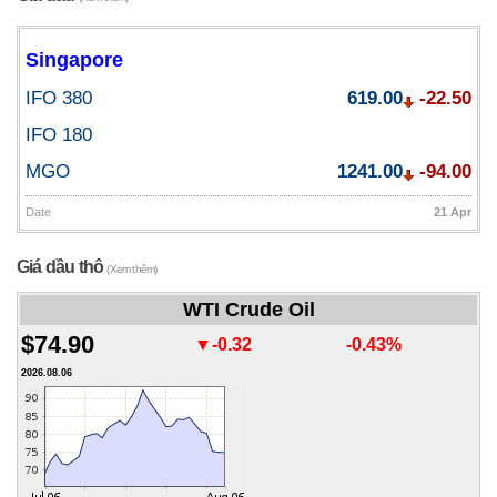
Singapore
IFO 380
619.00
-22.50
IFO 180
MGO
1241.00
-94.00
Date
21 Apr
Giá dầu thô
(Xem thêm)
WTI Crude Oil
$74.90
▼-0.32
-0.43%
2026.08.06