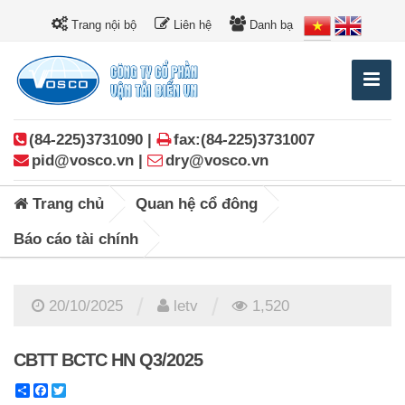
Trang nội bộ
Liên hệ
Danh bạ
(84-225)3731090 |
fax:(84-225)3731007
pid@vosco.vn |
dry@vosco.vn
Trang chủ
Quan hệ cổ đông
Báo cáo tài chính
/
/
20/10/2025
letv
1,520
CBTT BCTC HN Q3/2025
Share
Facebook
Twitter