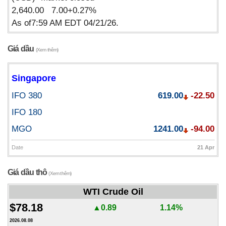
2,640.00 7.00+0.27%
As of7:59 AM EDT 04/21/26.
Giá dầu
(Xem thêm)
Singapore
IFO 380
619.00
-22.50
IFO 180
MGO
1241.00
-94.00
Date
21 Apr
Giá dầu thô
(Xem thêm)
WTI Crude Oil
$78.18
▲0.89
1.14%
2026.08.08