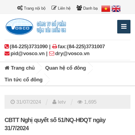
Trang nội bộ
Liên hệ
Danh bạ
(84-225)3731090 |
fax:(84-225)3731007
pid@vosco.vn |
dry@vosco.vn
Trang chủ
Quan hệ cổ đông
Tin tức cổ đông
/
/
31/07/2024
letv
1,695
CBTT Nghị quyết số 51/NQ-HĐQT ngày
31/7/2024