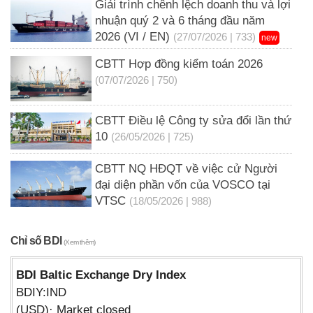
Giải trình chênh lệch doanh thu và lợi
nhuận quý 2 và 6 tháng đầu năm
2026 (VI / EN)
(27/07/2026 | 733)
new
CBTT Hợp đồng kiểm toán 2026
(07/07/2026 | 750)
CBTT Điều lệ Công ty sửa đổi lần thứ
10
(26/05/2026 | 725)
CBTT NQ HĐQT về việc cử Người
đại diện phần vốn của VOSCO tại
VTSC
(18/05/2026 | 988)
Chỉ số BDI
(Xem thêm)
BDI Baltic Exchange Dry Index
BDIY:IND
(USD)· Market closed