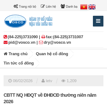
Trang nội bộ
Liên hệ
Danh bạ
(84-225)3731090 |
fax:(84-225)3731007
pid@vosco.vn |
dry@vosco.vn
Trang chủ
Quan hệ cổ đông
Tin tức cổ đông
/
/
06/02/2026
letv
1,209
CBTT NQ HĐQT về ĐHĐCĐ thường niên năm
2026