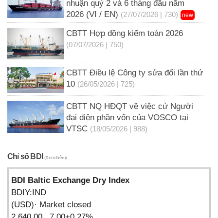
nhuận quý 2 và 6 tháng đầu năm
2026 (VI / EN)
(27/07/2026 | 730)
new
CBTT Hợp đồng kiểm toán 2026
(07/07/2026 | 750)
CBTT Điều lệ Công ty sửa đổi lần thứ
10
(26/05/2026 | 725)
CBTT NQ HĐQT về việc cử Người
đại diện phần vốn của VOSCO tại
VTSC
(18/05/2026 | 988)
Chỉ số BDI
(Xem thêm)
BDI Baltic Exchange Dry Index
BDIY:IND
(USD)· Market closed
2,640.00 7.00+0.27%