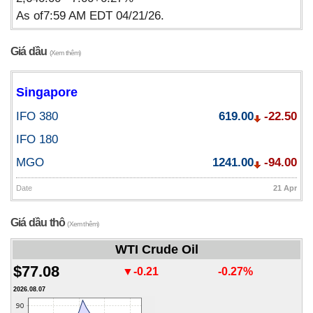
As of7:59 AM EDT 04/21/26.
Giá dầu
(Xem thêm)
Singapore
IFO 380
619.00
-22.50
IFO 180
MGO
1241.00
-94.00
Date
21 Apr
Giá dầu thô
(Xem thêm)
WTI Crude Oil
$77.08
▼-0.21
-0.27%
2026.08.07