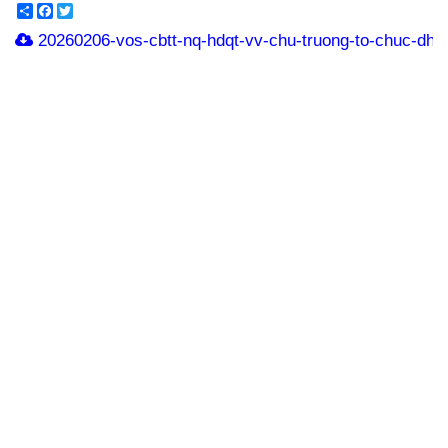
Share
Facebook
Twitter
20260206-vos-cbtt-nq-hdqt-vv-chu-truong-to-chuc-dhd