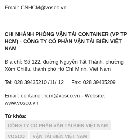
Email: CNHCM@vosco.vn
CHI NHÁNH PHÒNG VẬN TẢI CONTAINER (VP TP
HCM) - CÔNG TY CỔ PHẦN VẬN TẢI BIỂN VIỆT
NAM
Địa chỉ: Số 122, đường Nguyễn Tất Thành, phường
Xóm Chiếu, thành phố Hồ Chí Minh, Việt Nam
Tel: 028 39435210 /11/ 12 Fax: 028 39435209
Email: container.hcm@vosco.vn - Website:
www.vosco.vn
Từ khóa:
CÔNG TY CỔ PHẦN VẬN TẢI BIỂN VIỆT NAM
VOSCO
VẬN TẢI BIỂN VIỆT NAM