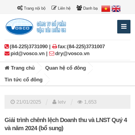
Trang nội bộ
Liên hệ
Danh bạ
(84-225)3731090 |
fax:(84-225)3731007
pid@vosco.vn |
dry@vosco.vn
Trang chủ
Quan hệ cổ đông
Tin tức cổ đông
/
/
21/01/2025
letv
1,653
Giải trình chênh lệch Doanh thu và LNST Quý 4
và năm 2024 (bổ sung)