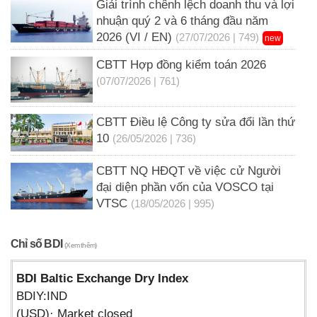
Giải trình chênh lệch doanh thu và lợi
nhuận quý 2 và 6 tháng đầu năm
2026 (VI / EN)
(27/07/2026 | 749)
new
CBTT Hợp đồng kiểm toán 2026
(07/07/2026 | 761)
CBTT Điều lệ Công ty sửa đổi lần thứ
10
(26/05/2026 | 736)
CBTT NQ HĐQT về việc cử Người
đại diện phần vốn của VOSCO tại
VTSC
(18/05/2026 | 995)
Chỉ số BDI
(Xem thêm)
BDI Baltic Exchange Dry Index
BDIY:IND
(USD)· Market closed