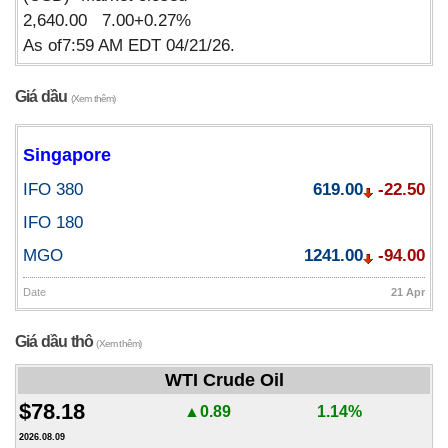
2,640.00 7.00+0.27%
As of7:59 AM EDT 04/21/26.
Giá dầu
(Xem thêm)
Singapore
IFO 380
619.00
-22.50
IFO 180
MGO
1241.00
-94.00
Date
21 Apr
Giá dầu thô
(Xem thêm)
WTI Crude Oil
$78.18
▲0.89
1.14%
2026.08.09