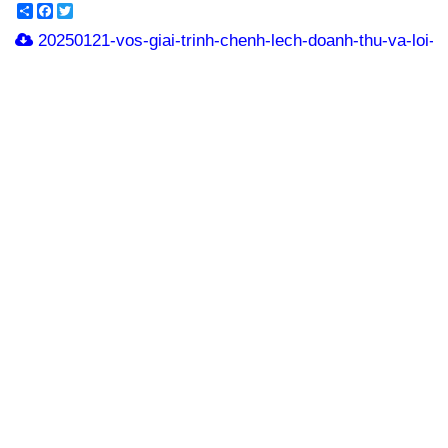
Share
Facebook
Twitter
20250121-vos-giai-trinh-chenh-lech-doanh-thu-va-loi-