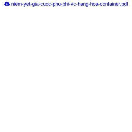
niem-yet-gia-cuoc-phu-phi-vc-hang-hoa-container.pdf