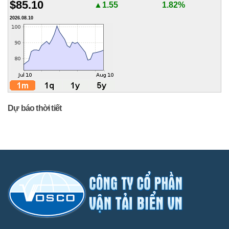
$85.10
▲1.55
1.82%
2026.08.10
Dự báo thời tiết