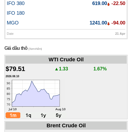
IFO 380
619.00
-22.50
IFO 180
MGO
1241.00
-94.00
Date
21 Apr
Giá dầu thô
(Xem thêm)
WTI Crude Oil
$79.51
▲1.33
1.67%
2026.08.10
Brent Crude Oil