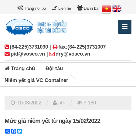
Trang nội bộ
Liên hệ
Danh bạ
(84-225)3731090 |
fax:(84-225)3731007
pid@vosco.vn |
dry@vosco.vn
Trang chủ
Đội tàu
Niêm yết giá VC Container
/
/
01/03/2022
pth
3,180
Mức giá niêm yết từ ngày 15/02/2022
Share
Facebook
Twitter