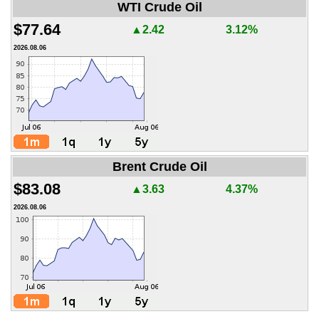
WTI Crude Oil
$77.64
▲2.42
3.12%
2026.08.06
Brent Crude Oil
$83.08
▲3.63
4.37%
2026.08.06