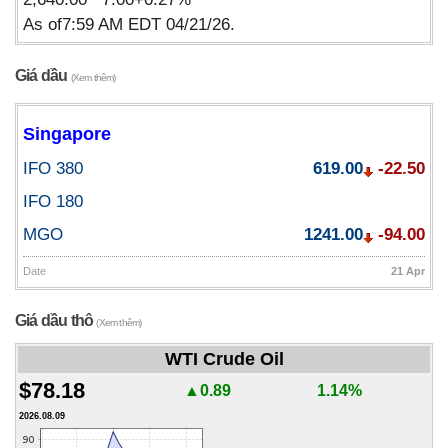
As of7:59 AM EDT 04/21/26.
Giá dầu
(Xem thêm)
Singapore
IFO 380
619.00
-22.50
IFO 180
MGO
1241.00
-94.00
Date
21 Apr
Giá dầu thô
(Xem thêm)
WTI Crude Oil
$78.18
▲0.89
1.14%
2026.08.09