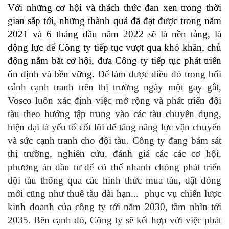
Với những cơ hội và thách thức đan xen trong thời
gian sắp tới, những thành quả đã đạt được trong năm
2021 và 6 tháng đầu năm 2022 sẽ là nền tảng
, là
động lực để Công ty tiếp tục vượt qua khó khăn
,
chủ
động
nắm bắt cơ hội, đưa Công ty
tiếp tục
phát triển
ổn định và bền vững.
Để làm được điều đó trong bối
cảnh cạnh tranh trên thị trường ngày một gay gắt,
Vosco luôn xác định việc mở rộng và phát triển đội
tàu theo hướng tập trung vào các tàu chuyên dụng,
hiện đại là yếu tố cốt lõi để tăng năng lực vận chuyển
và sức cạnh tranh cho đội tàu. Công ty đang bám sát
thị trường, nghiên cứu, đánh giá các
các cơ hội,
phương án đầu tư
để có thế nhanh chóng
phát triển
đội tàu thông qua các hình thức mua tàu, đặt đóng
mới cũng như thuê tàu dài hạn
...
phục vụ chiến lược
kinh doanh của công ty tới năm 203
0
, tầm nhìn tới
20
3
5
. Bên cạnh đó, Công ty sẽ kết hợp với việc phát