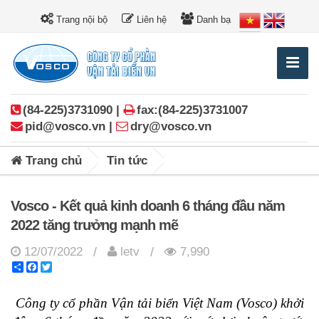
Trang nội bộ
Liên hệ
Danh bạ
(84-225)3731090 |
fax:(84-225)3731007
pid@vosco.vn |
dry@vosco.vn
Trang chủ
Tin tức
Vosco - Kết quả kinh doanh 6 tháng đầu năm
2022 tăng trưởng mạnh mẽ
12/07/2022
letv
7,990
/
/
Share
Facebook
Twitter
Công ty cổ phần Vận tải biển Việt Nam (Vosco) khởi