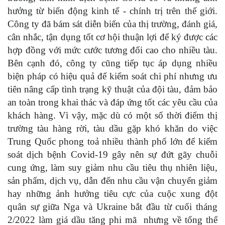
hưởng từ biến động kinh tế - chính trị trên thế giới.
Công ty đã bám sát diễn biến của thị trường, đánh giá,
cân nhắc
, tận dụng tốt cơ hội thuận lợi
để ký
được các
hợp đồng với mức cước tương đối cao cho nhiều tàu.
Bên cạnh đó, công ty cũng
tiếp tục áp dụng nhiều
biện pháp có hiệu quả để kiểm soát chi phí nhưng ưu
tiên nâng cấp tình trạng kỹ thuật của đội tàu, đảm bảo
an toàn trong khai thác và đáp ứng tốt các yêu cầu của
khách hàng. Vì vậy, mặc dù có một số thời điểm thị
trường tàu hàng rời
, tàu dầu
gặp khó khăn do việc
Trung Quốc phong toả nhiều thành phố lớn để kiểm
soát dịch bệnh Covid-19 gây nên sự đứt gãy chuỗi
cung ứng, làm
suy
giảm nhu cầu tiêu thụ
nhiên liệu,
sản phẩm
,
dịch vụ, dẫn đến nhu cầu vận chuyển giảm
hay
những
ảnh hưởng tiêu cực của cuộc xung đột
quân sự giữa Nga và Ukraine
bắt đầu từ cuối tháng
2/2022
l
à
m
giá dầu tăng phi mã
nhưng về tổng thể