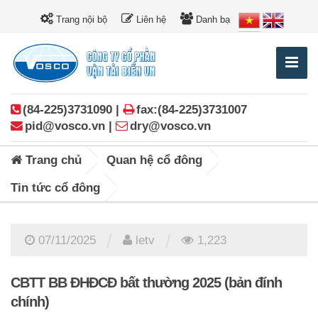
Trang nội bộ
Liên hệ
Danh bạ
(84-225)3731090 |
fax:(84-225)3731007
pid@vosco.vn |
dry@vosco.vn
Trang chủ
Quan hệ cổ đông
Tin tức cổ đông
/
/
07/11/2025
letv
1,223
CBTT BB ĐHĐCĐ bất thường 2025 (bản đính
chính)