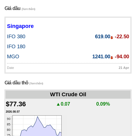
Giá dầu
(Xem thêm)
Singapore
IFO 380
619.00
-22.50
IFO 180
MGO
1241.00
-94.00
Date
21 Apr
Giá dầu thô
(Xem thêm)
WTI Crude Oil
$77.36
▲0.07
0.09%
2026.08.07