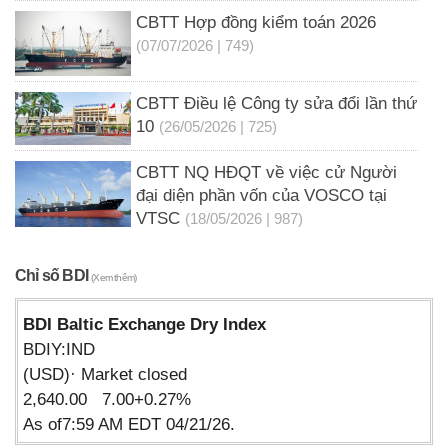
CBTT Hợp đồng kiểm toán 2026
(07/07/2026 | 749)
CBTT Điều lệ Công ty sửa đổi lần thứ
10
(26/05/2026 | 725)
CBTT NQ HĐQT về việc cử Người
đại diện phần vốn của VOSCO tại
VTSC
(18/05/2026 | 987)
Chỉ số BDI
(Xem thêm)
BDI Baltic Exchange Dry Index
BDIY:IND
(USD)· Market closed
2,640.00 7.00+0.27%
As of7:59 AM EDT 04/21/26.