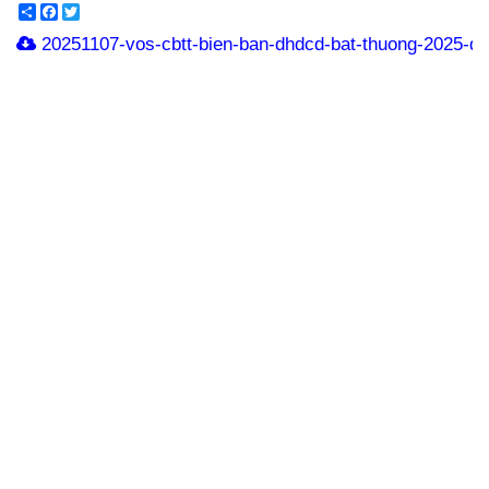
Share
Facebook
Twitter
20251107-vos-cbtt-bien-ban-dhdcd-bat-thuong-2025-din