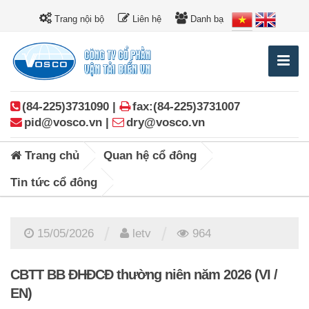
Trang nội bộ
Liên hệ
Danh bạ
(84-225)3731090 |
fax:(84-225)3731007
pid@vosco.vn |
dry@vosco.vn
Trang chủ
Quan hệ cổ đông
Tin tức cổ đông
/
/
15/05/2026
letv
964
CBTT BB ĐHĐCĐ thường niên năm 2026 (VI /
EN)