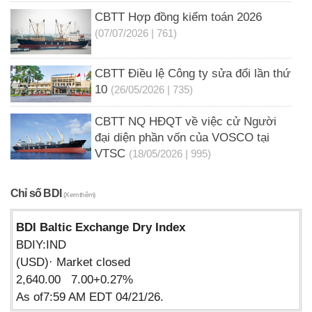
CBTT Hợp đồng kiểm toán 2026
(07/07/2026 | 761)
CBTT Điều lệ Công ty sửa đổi lần thứ
10
(26/05/2026 | 735)
CBTT NQ HĐQT về việc cử Người
đại diện phần vốn của VOSCO tại
VTSC
(18/05/2026 | 995)
Chỉ số BDI
(Xem thêm)
BDI Baltic Exchange Dry Index
BDIY:IND
(USD)· Market closed
2,640.00 7.00+0.27%
As of7:59 AM EDT 04/21/26.