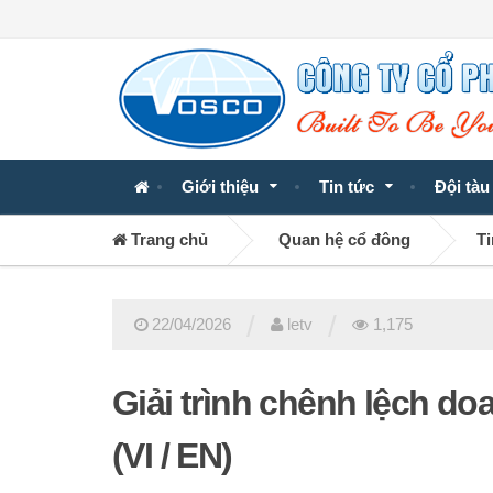
Giới thiệu
Tin tức
Đội tàu
Trang chủ
Quan hệ cổ đông
Ti
/
/
22/04/2026
letv
1,175
Giải trình chênh lệch do
(VI / EN)