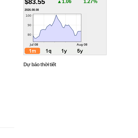
$83.55
▲1.06
1.27%
2026.08.08
Dự báo thời tiết