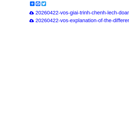
Share
Facebook
Twitter
20260422-vos-giai-trinh-chenh-lech-doan
20260422-vos-explanation-of-the-differen