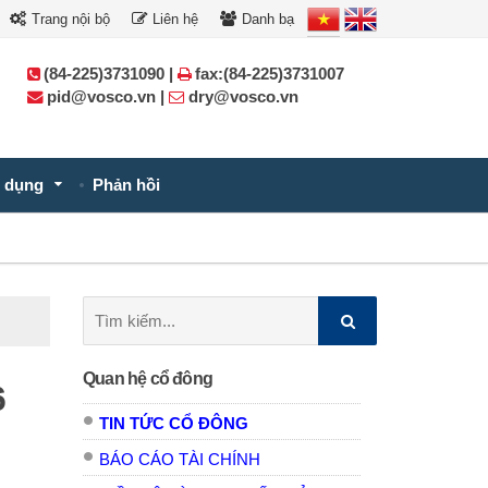
Trang nội bộ
Liên hệ
Danh bạ
(84-225)3731090 |
fax:(84-225)3731007
pid@vosco.vn |
dry@vosco.vn
 dụng
Phản hồi
Tìm
kiếm:
Quan hệ cổ đông
6
TIN TỨC CỔ ĐÔNG
BÁO CÁO TÀI CHÍNH