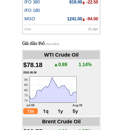
IFO 380
619.00
-22.50
IFO 180
MGO
1241.00
-94.00
Date
21 Apr
Giá dầu thô
(Xem thêm)
WTI Crude Oil
$78.18
▲0.89
1.14%
2026.08.08
Brent Crude Oil