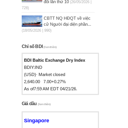
đổi lần thứ 10
(26/05/2026 |
728)
CBTT NQ HĐQT về việc
cử Người đại diện phần...
(18/05/2026 | 990)
Chỉ số BDI
(Xem thêm)
BDI Baltic Exchange Dry Index
BDIY:IND
(USD)· Market closed
2,640.00 7.00+0.27%
As of7:59 AM EDT 04/21/26.
Giá dầu
(Xem thêm)
Singapore