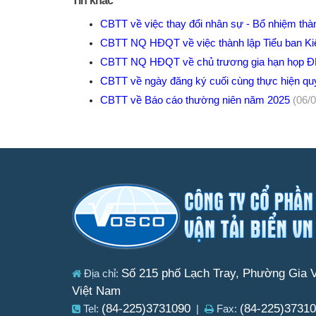
Tin khác
CBTT về việc thay đổi nhân sự - Bổ nhiệm thà
CBTT NQ HĐQT về việc thành lập Tiểu ban Ki
CBTT NQ HĐQT về chủ trương gia hạn họp 
CBTT về ngày đăng ký cuối cùng thực hiện 
CBTT về Báo cáo thường niên năm 2025
(06/
Số 215 phố Lạch Tray, Phường Gia V
Địa chỉ:
Việt Nam
(84-225)3731090
(84-225)3731
Tel:
|
Fax: