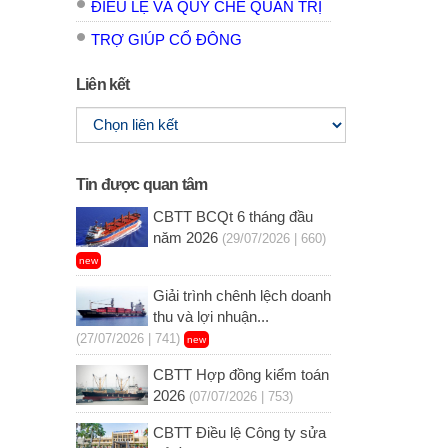
ĐIỀU LỆ VÀ QUY CHẾ QUẢN TRỊ
TRỢ GIÚP CỔ ĐÔNG
Liên kết
Tin được quan tâm
CBTT BCQt 6 tháng đầu
năm 2026
(29/07/2026 | 660)
new
Giải trình chênh lệch doanh
thu và lợi nhuận...
(27/07/2026 | 741)
new
CBTT Hợp đồng kiểm toán
2026
(07/07/2026 | 753)
CBTT Điều lệ Công ty sửa