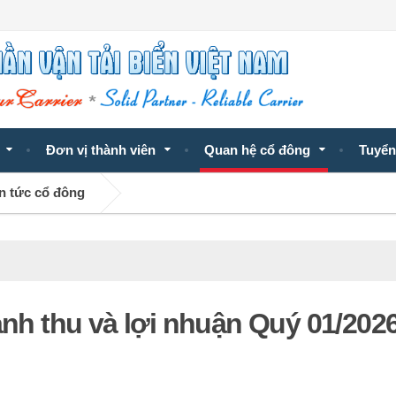
Đơn vị thành viên
Quan hệ cổ đông
Tuyển
n tức cổ đông
anh thu và lợi nhuận Quý 01/202