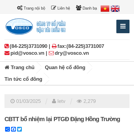
Trang nội bộ
Liên hệ
Danh bạ
(84-225)3731090 |
fax:(84-225)3731007
pid@vosco.vn |
dry@vosco.vn
Trang chủ
Quan hệ cổ đông
Tin tức cổ đông
/
/
01/03/2025
letv
2,279
CBTT bổ nhiệm lại PTGĐ Đặng Hồng Trường
Share
Facebook
Twitter