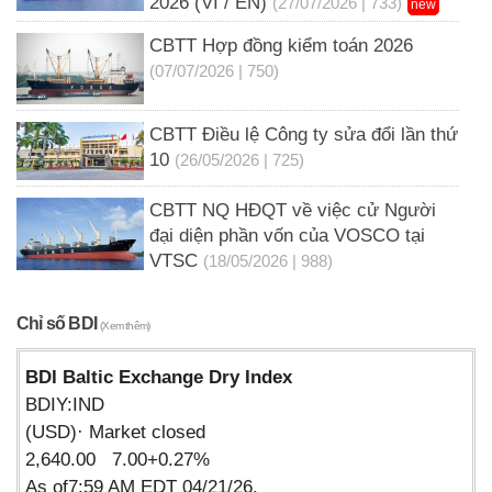
2026 (VI / EN)
(27/07/2026 | 733)
new
CBTT Hợp đồng kiểm toán 2026
(07/07/2026 | 750)
CBTT Điều lệ Công ty sửa đổi lần thứ
10
(26/05/2026 | 725)
CBTT NQ HĐQT về việc cử Người
đại diện phần vốn của VOSCO tại
VTSC
(18/05/2026 | 988)
Chỉ số BDI
(Xem thêm)
BDI Baltic Exchange Dry Index
BDIY:IND
(USD)· Market closed
2,640.00 7.00+0.27%
As of7:59 AM EDT 04/21/26.