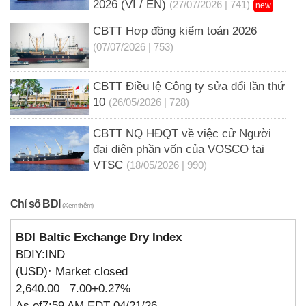
2026 (VI / EN)
(27/07/2026 | 741)
new
CBTT Hợp đồng kiểm toán 2026
(07/07/2026 | 753)
CBTT Điều lệ Công ty sửa đổi lần thứ
10
(26/05/2026 | 728)
CBTT NQ HĐQT về việc cử Người
đại diện phần vốn của VOSCO tại
VTSC
(18/05/2026 | 990)
Chỉ số BDI
(Xem thêm)
BDI Baltic Exchange Dry Index
BDIY:IND
(USD)· Market closed
2,640.00 7.00+0.27%
As of7:59 AM EDT 04/21/26.