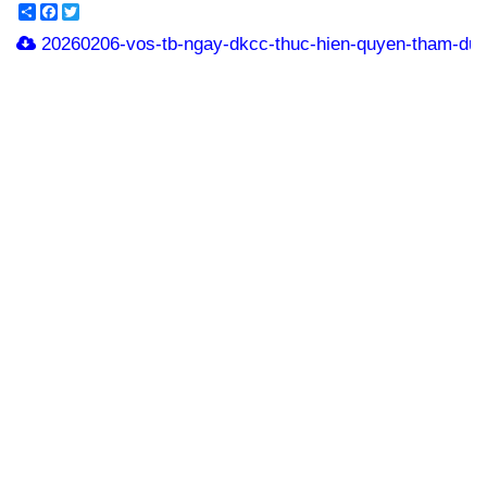
Share
Facebook
Twitter
20260206-vos-tb-ngay-dkcc-thuc-hien-quyen-tham-du-