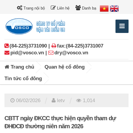
Trang nội bộ
Liên hệ
Danh bạ
(84-225)3731090 |
fax:(84-225)3731007
pid@vosco.vn |
dry@vosco.vn
Trang chủ
Quan hệ cổ đông
Tin tức cổ đông
/
/
06/02/2026
letv
1,014
CBTT ngày ĐKCC thực hiện quyền tham dự
ĐHĐCĐ thường niên năm 2026