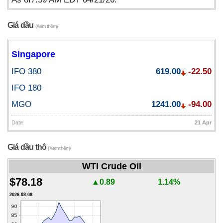
Giá dầu
(Xem thêm)
Singapore
IFO 380
619.00
-22.50
IFO 180
MGO
1241.00
-94.00
Date
21 Apr
Giá dầu thô
(Xem thêm)
WTI Crude Oil
$78.18
▲0.89
1.14%
2026.08.08