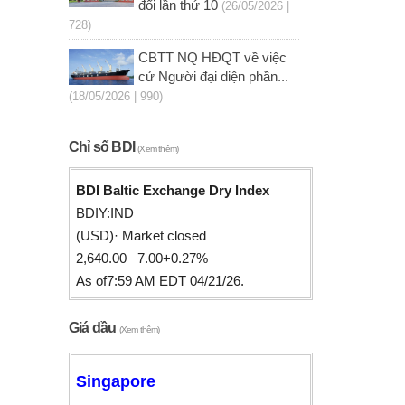
đổi lần thứ 10
(26/05/2026 |
728)
CBTT NQ HĐQT về việc
cử Người đại diện phần...
(18/05/2026 | 990)
Chỉ số BDI
(Xem thêm)
BDI Baltic Exchange Dry Index
BDIY:IND
(USD)· Market closed
2,640.00 7.00+0.27%
As of7:59 AM EDT 04/21/26.
Giá dầu
(Xem thêm)
Singapore