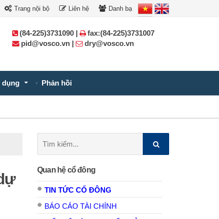
Trang nội bộ
Liên hệ
Danh bạ
(84-225)3731090 |
fax:(84-225)3731007
pid@vosco.vn |
dry@vosco.vn
 dụng
Phản hồi
Tìm
kiếm:
Quan hệ cổ đông
 dự
TIN TỨC CỔ ĐÔNG
BÁO CÁO TÀI CHÍNH