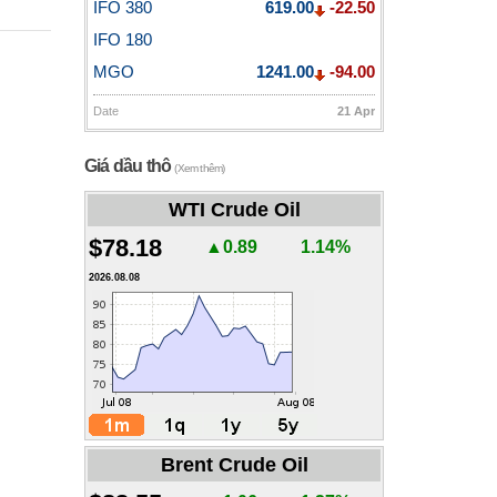
IFO 380
619.00
-22.50
IFO 180
MGO
1241.00
-94.00
Date
21 Apr
Giá dầu thô
(Xem thêm)
WTI Crude Oil
$78.18
▲0.89
1.14%
2026.08.08
Brent Crude Oil