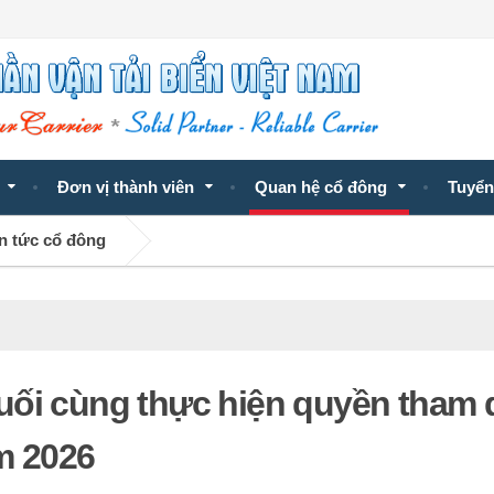
Đơn vị thành viên
Quan hệ cổ đông
Tuyển
n tức cổ đông
uối cùng thực hiện quyền tham
m 2026