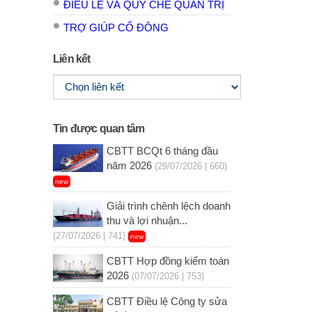
ĐIỀU LỆ VÀ QUY CHẾ QUẢN TRỊ
TRỢ GIÚP CỔ ĐÔNG
Liên kết
Tin được quan tâm
CBTT BCQt 6 tháng đầu
năm 2026
(29/07/2026 | 660)
new
Giải trình chênh lệch doanh
thu và lợi nhuận...
(27/07/2026 | 741)
new
CBTT Hợp đồng kiểm toán
2026
(07/07/2026 | 753)
CBTT Điều lệ Công ty sửa