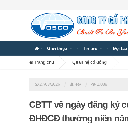
Giới thiệu
Tin tức
Đội tàu
Trang chủ
Quan hệ cổ đông
Ti
/
/
27/03/2026
letv
1,088
CBTT về ngày đăng ký c
ĐHĐCĐ thường niên nă