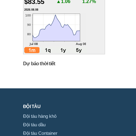
$83.55
▲1.06
1.27%
2026.08.08
Dự báo thời tiết
ĐỘI TÀU
Đội tàu hàng khô
Đội tàu dầu
Đội tàu Container