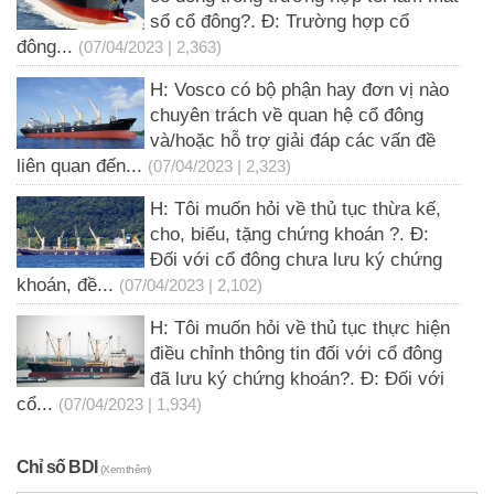
sổ cổ đông?. Đ: Trường hợp cổ
đông...
(07/04/2023 | 2,363)
H: Vosco có bộ phận hay đơn vị nào
chuyên trách về quan hệ cổ đông
và/hoặc hỗ trợ giải đáp các vấn đề
liên quan đến...
(07/04/2023 | 2,323)
H: Tôi muốn hỏi về thủ tục thừa kế,
cho, biếu, tặng chứng khoán ?. Đ:
Đối với cổ đông chưa lưu ký chứng
khoán, đề...
(07/04/2023 | 2,102)
H: Tôi muốn hỏi về thủ tục thực hiện
điều chỉnh thông tin đối với cổ đông
đã lưu ký chứng khoán?. Đ: Đối với
cổ...
(07/04/2023 | 1,934)
Chỉ số BDI
(Xem thêm)