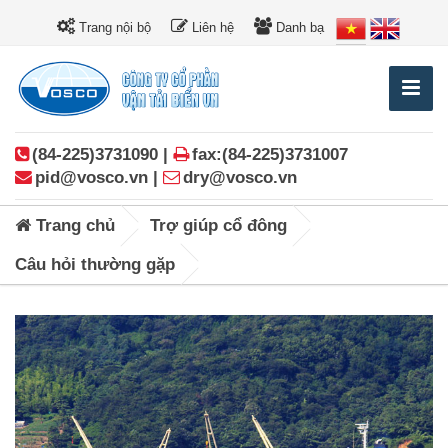
Trang nội bộ
Liên hệ
Danh bạ
(84-225)3731090 |
fax:(84-225)3731007
pid@vosco.vn |
dry@vosco.vn
Trang chủ
Trợ giúp cổ đông
Câu hỏi thường gặp