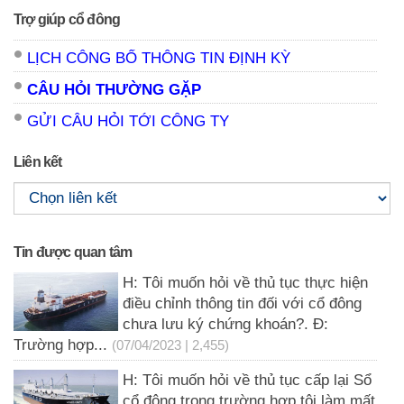
Trợ giúp cổ đông
LỊCH CÔNG BỐ THÔNG TIN ĐỊNH KỲ
CÂU HỎI THƯỜNG GẶP
GỬI CÂU HỎI TỚI CÔNG TY
Liên kết
Tin được quan tâm
H: Tôi muốn hỏi về thủ tục thực hiện
điều chỉnh thông tin đối với cổ đông
chưa lưu ký chứng khoán?. Đ:
Trường hợp...
(07/04/2023 | 2,455)
H: Tôi muốn hỏi về thủ tục cấp lại Sổ
cổ đông trong trường hợp tôi làm mất