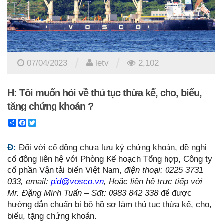
/
/
07/04/2023
letv
2,102
H: Tôi muốn hỏi về thủ tục thừa kế, cho, biếu,
tặng chứng khoán ?
Share
Facebook
Twitter
Đ:
Đối với cổ đông chưa lưu ký chứng khoán, đề nghị
cổ đông liên hệ với Phòng Kế hoạch Tổng hợp, Công ty
cổ phần Vận tải biển Việt Nam,
điện thoại: 0225 3731
033, email:
pid@vosco.vn
, Hoặc liên hệ trực tiếp với
Mr. Đặng Minh Tuấn – Sđt: 0983 842 338
để được
hướng dẫn chuẩn bị bộ hồ sơ làm thủ tục thừa kế, cho,
biếu, tặng chứng khoán.