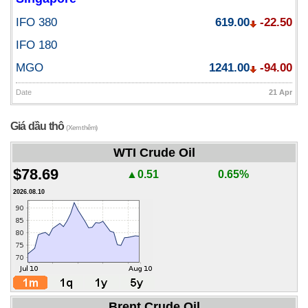
IFO 380
619.00
-22.50
IFO 180
MGO
1241.00
-94.00
Date
21 Apr
Giá dầu thô
(Xem thêm)
WTI Crude Oil
$78.69
▲0.51
0.65%
2026.08.10
Brent Crude Oil