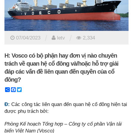
/
/
07/04/2023
letv
2,334
H: Vosco có bộ phận hay đơn vị nào chuyên
trách về quan hệ cổ đông và/hoặc hỗ trợ giải
đáp các vấn đề liên quan đến quyền của cổ
đông?
Share
Facebook
Twitter
Đ:
Các công tác liên quan đến quan hệ cổ đông hiện tại
được phụ trách bởi:
Phòng Kế hoạch Tổng hợp – Công ty cổ phần Vận tải
biển Việt Nam (Vosco)