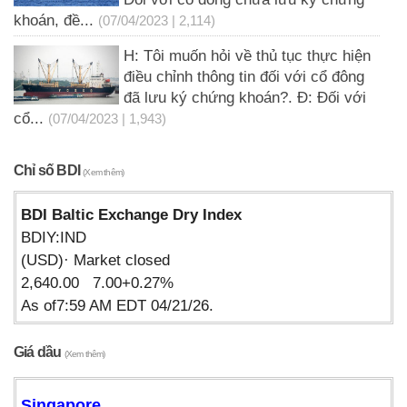
khoán, đề...
(07/04/2023 | 2,114)
H: Tôi muốn hỏi về thủ tục thực hiện
điều chỉnh thông tin đối với cổ đông
đã lưu ký chứng khoán?. Đ: Đối với
cổ...
(07/04/2023 | 1,943)
Chỉ số BDI
(Xem thêm)
BDI Baltic Exchange Dry Index
BDIY:IND
(USD)· Market closed
2,640.00 7.00+0.27%
As of7:59 AM EDT 04/21/26.
Giá dầu
(Xem thêm)
Singapore