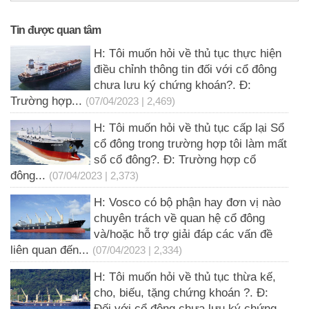
Tin được quan tâm
H: Tôi muốn hỏi về thủ tục thực hiện
điều chỉnh thông tin đối với cổ đông
chưa lưu ký chứng khoán?. Đ:
Trường hợp...
(07/04/2023 | 2,469)
H: Tôi muốn hỏi về thủ tục cấp lại Sổ
cổ đông trong trường hợp tôi làm mất
sổ cổ đông?. Đ: Trường hợp cổ
đông...
(07/04/2023 | 2,373)
H: Vosco có bộ phận hay đơn vị nào
chuyên trách về quan hệ cổ đông
và/hoặc hỗ trợ giải đáp các vấn đề
liên quan đến...
(07/04/2023 | 2,334)
H: Tôi muốn hỏi về thủ tục thừa kế,
cho, biếu, tặng chứng khoán ?. Đ:
Đối với cổ đông chưa lưu ký chứng