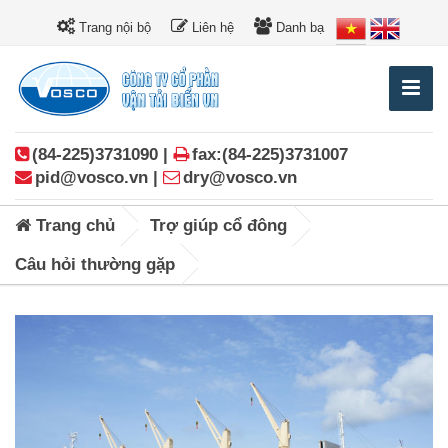
Trang nội bộ
Liên hệ
Danh bạ
(84-225)3731090 |
fax:(84-225)3731007
pid@vosco.vn |
dry@vosco.vn
Trang chủ
Trợ giúp cổ đông
Câu hỏi thường gặp