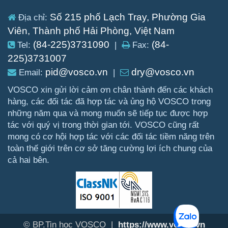
Số 215 phố Lạch Tray, Phường Gia
Địa chỉ:
Viên, Thành phố Hải Phòng, Việt Nam
(84-225)3731090
(84-
Tel:
|
Fax:
225)3731007
pid@vosco.vn
dry@vosco.vn
Email:
|
VOSCO xin gửi lời cảm ơn chân thành đến các khách
hàng, các đối tác đã hợp tác và ủng hộ VOSCO trong
những năm qua và mong muốn sẽ tiếp tục được hợp
tác với quý vị trong thời gian tới. VOSCO cũng rất
mong có cơ hội hợp tác với các đối tác tiềm năng trên
toàn thế giới trên cơ sở tăng cường lợi ích chung của
cả hai bên.
© BP.Tin học VOSCO |
https://www.vosco.vn