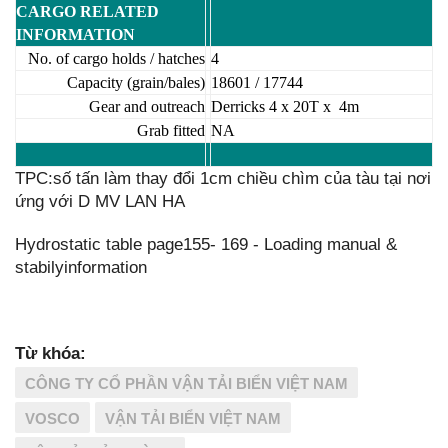
CARGO RELATED
INFORMATION
No. of cargo holds / hatches
4
Capacity (grain/bales)
18601 / 17744
Gear and outreach
Derricks 4 x 20T x 4m
Grab fitted
NA
TPC:số tấn làm thay đổi 1cm chiều chìm của tàu tại nơi
ứng với D MV LAN HA
Hydrostatic table page155- 169 - Loading manual &
stabilyinformation
Từ khóa:
CÔNG TY CỔ PHẦN VẬN TẢI BIỂN VIỆT NAM
VOSCO
VẬN TẢI BIỂN VIỆT NAM