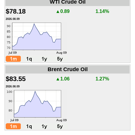
WTI Crude Oil
$78.18
▲0.89
1.14%
2026.08.09
Brent Crude Oil
$83.55
▲1.06
1.27%
2026.08.09