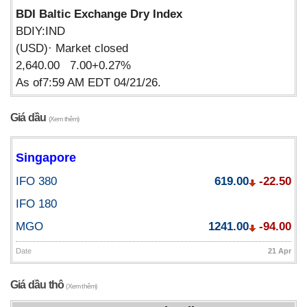
BDI Baltic Exchange Dry Index
BDIY:IND
(USD)· Market closed
2,640.00 7.00+0.27%
As of7:59 AM EDT 04/21/26.
Giá dầu
(Xem thêm)
Singapore
IFO 380
619.00
-22.50
IFO 180
MGO
1241.00
-94.00
Date
21 Apr
Giá dầu thô
(Xem thêm)