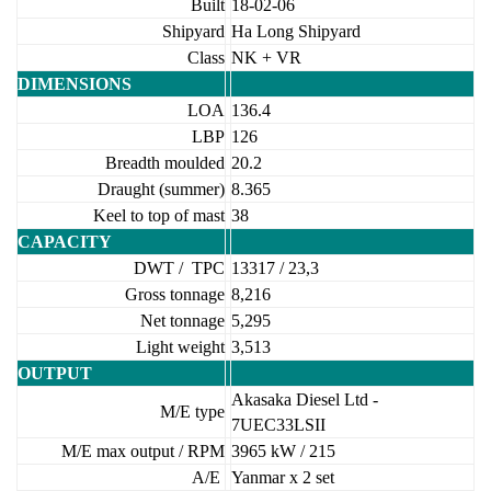
Built
18-02-06
Shipyard
Ha Long Shipyard
Class
NK + VR
DIMENSIONS
LOA
136.4
LBP
126
Breadth moulded
20.2
Draught (summer)
8.365
Keel to top of mast
38
CAPACITY
DWT / TPC
13317 / 23,3
Gross tonnage
8,216
Net tonnage
5,295
Light weight
3,513
OUTPUT
Akasaka Diesel Ltd -
M/E type
7UEC33LSII
M/E max output / RPM
3965 kW / 215
A/E
Yanmar x 2 set