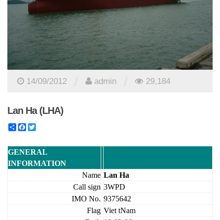
/
/
14/09/2012
admin
29,184
Lan Ha (LHA)
Share
Facebook
Twitter
GENERAL
INFORMATION
Name
Lan Ha
Call sign
3WPD
IMO No.
9375642
Flag
Viet tNam