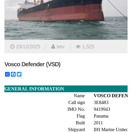
/
/
23/12/2025
letv
1,525
Vosco Defender (VSD)
Share
Facebook
Twitter
GENERAL INFORMATION
Name
VOSCO DEFEN
Call sign
3E8483
IMO No.
9419943
Flag
Panama
Built
2011
Shipyard
IHI Marine United 