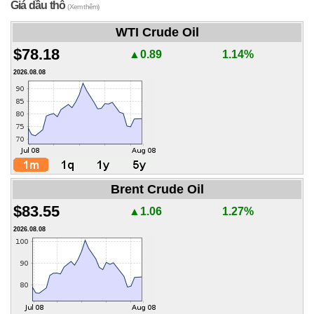
Giá dầu thô
(Xem thêm)
WTI Crude Oil
$78.18
▲0.89
1.14%
2026.08.08
Brent Crude Oil
$83.55
▲1.06
1.27%
2026.08.08