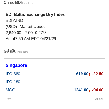
Chỉ số BDI
(Xem thêm)
BDI Baltic Exchange Dry Index
BDIY:IND
(USD)· Market closed
2,640.00 7.00+0.27%
As of7:59 AM EDT 04/21/26.
Giá dầu
(Xem thêm)
Singapore
IFO 380
619.00
-22.50
IFO 180
MGO
1241.00
-94.00
Date
21 Apr