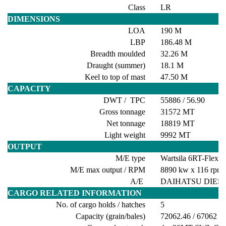
Class
LR
DIMENSIONS
LOA
190 M
LBP
186.48 M
Breadth moulded
32.26 M
Draught (summer)
18.1 M
Keel to top of mast
47.50 M
CAPACITY
DWT / TPC
55886 / 56.90
Gross tonnage
31572 MT
Net tonnage
18819 MT
Light weight
9992 MT
OUTPUT
M/E type
Wartsila 6RT-Flex5
M/E max output / RPM
8890 kw x 116 rpm
A/E
DAIHATSU DIESE
CARGO RELATED INFORMATION
No. of cargo holds / hatches
5
Capacity (grain/bales)
72062.46 / 67062