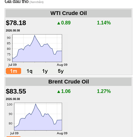
Giá dầu thô
(Xem thêm)
WTI Crude Oil
$78.18
▲0.89
1.14%
2026.08.08
Brent Crude Oil
$83.55
▲1.06
1.27%
2026.08.08