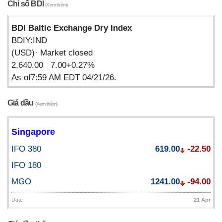
Chỉ số BDI
(Xem thêm)
BDI Baltic Exchange Dry Index
BDIY:IND
(USD)· Market closed
2,640.00 7.00+0.27%
As of7:59 AM EDT 04/21/26.
Giá dầu
(Xem thêm)
Singapore
IFO 380
619.00
-22.50
IFO 180
MGO
1241.00
-94.00
Date
21 Apr