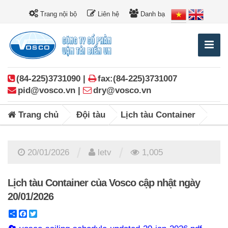
Trang nội bộ
Liên hệ
Danh bạ
(84-225)3731090 |
fax:(84-225)3731007
pid@vosco.vn |
dry@vosco.vn
Trang chủ
Đội tàu
Lịch tàu Container
/
/
20/01/2026
letv
1,005
Lịch tàu Container của Vosco cập nhật ngày
20/01/2026
Share
Facebook
Twitter