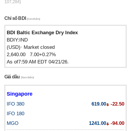
107,284)
Chỉ số BDI
(Xem thêm)
BDI Baltic Exchange Dry Index
BDIY:IND
(USD)· Market closed
2,640.00 7.00+0.27%
As of7:59 AM EDT 04/21/26.
Giá dầu
(Xem thêm)
Singapore
IFO 380
619.00
-22.50
IFO 180
MGO
1241.00
-94.00