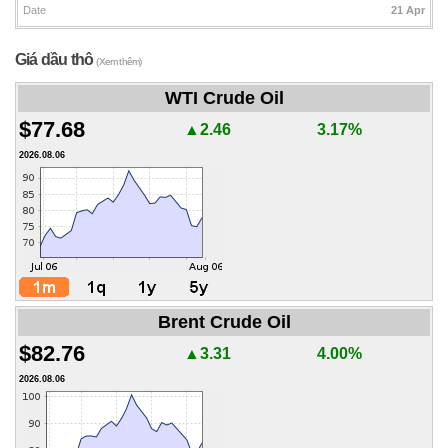
Date
21 Apr
Giá dầu thô
(Xem thêm)
WTI Crude Oil
$77.68
▲2.46
3.17%
2026.08.06
Brent Crude Oil
$82.76
▲3.31
4.00%
2026.08.06