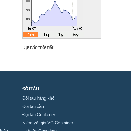
Dự báo thời tiết
ĐỘI TÀU
Đội tàu hàng khô
Đội tàu dầu
Đội tàu Container
Niêm yết giá VC Container