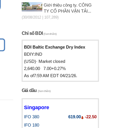
Giới thiệu công ty. CÔNG
TY CỔ PHẦN VẬN TẢI...
(30/08/2012 | 107,289)
Chỉ số BDI
(Xem thêm)
BDI Baltic Exchange Dry Index
BDIY:IND
(USD)· Market closed
2,640.00 7.00+0.27%
As of7:59 AM EDT 04/21/26.
Giá dầu
(Xem thêm)
Singapore
IFO 380
619.00
-22.50
IFO 180