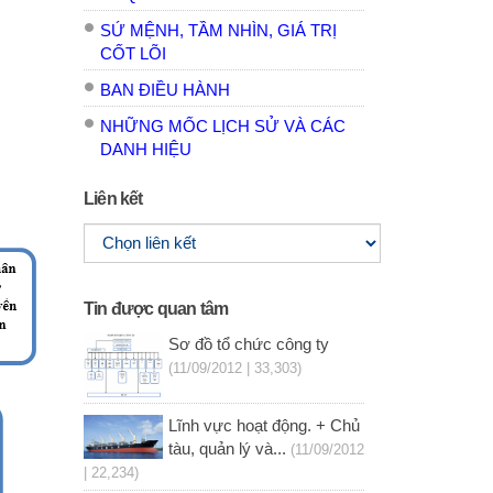
SỨ MỆNH, TẦM NHÌN, GIÁ TRỊ
CỐT LÕI
BAN ĐIỀU HÀNH
NHỮNG MỐC LỊCH SỬ VÀ CÁC
DANH HIỆU
Liên kết
Tin được quan tâm
Sơ đồ tổ chức công ty
(11/09/2012 | 33,303)
Lĩnh vực hoạt động. + Chủ
tàu, quản lý và...
(11/09/2012
| 22,234)