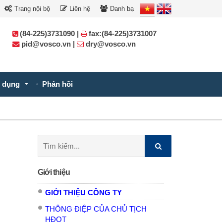
Trang nội bộ
Liên hệ
Danh bạ
(84-225)3731090 |
fax:(84-225)3731007
pid@vosco.vn |
dry@vosco.vn
 dụng
Phản hồi
Tìm
kiếm:
Giới thiệu
GIỚI THIỆU CÔNG TY
THÔNG ĐIỆP CỦA CHỦ TỊCH
HĐQT