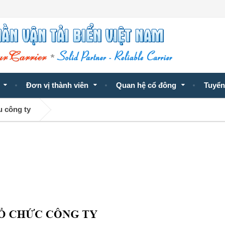
Đơn vị thành viên
Quan hệ cổ đông
Tuyển
u công ty