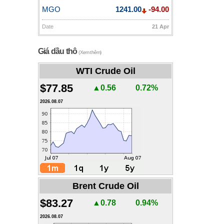
MGO
1241.00
-94.00
Date
21 Apr
Giá dầu thô
(Xem thêm)
WTI Crude Oil
$77.85
▲0.56
0.72%
2026.08.07
Brent Crude Oil
$83.27
▲0.78
0.94%
2026.08.07