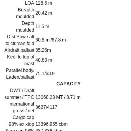
LOA
128.6 m
Breadth
20.42 m
moulded
Depth
11.5 m
moulded
Dist.Bow / aft
60.8 m /67.8 m
to ctr.manifold
Airdraft ballast
35.26m
Keel to top of
40.83 m
mast
Parallel body.
75.1/63.9
Laden/ballast
CAPACITY
DWT / Draft
summer / TPC
13068.23 MT / 8.71 m
International
8627/4117
gross / net
Cargo cap
98% ex xlop
13396.955 cbm
Slop cap 98%
687.338 cbm