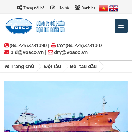
Trang nội bộ
Liên hệ
Danh bạ
(84-225)3731090 |
fax:(84-225)3731007
pid@vosco.vn |
dry@vosco.vn
Trang chủ
Đội tàu
Đội tàu dầu