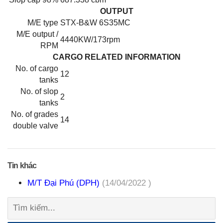
OUTPUT
M/E type
STX-B&W 6S35MC
M/E output /
4440KW/173rpm
RPM
CARGO RELATED INFORMATION
No. of cargo
12
tanks
No. of slop
2
tanks
No. of grades
14
double valve
Tin khác
M/T Đại Phú (DPH)
(14/04/2022 )
Tìm
kiếm: