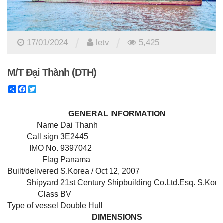
/
/
17/01/2024
letv
5,425
M/T Đại Thành (DTH)
Share
Facebook
Twitter
GENERAL INFORMATION
Name
Dai Thanh
Call sign
3E2445
IMO No.
9397042
Flag
Panama
Built/delivered
S.Korea / Oct 12, 2007
Shipyard
21st Century Shipbuilding Co.Ltd.Esq. S.Kore
Class
BV
Type of vessel
Double Hull
DIMENSIONS