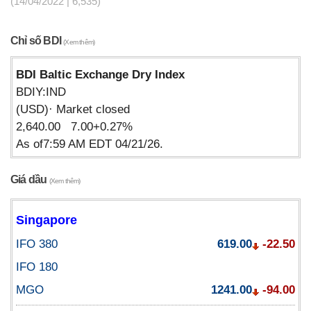
(14/04/2022 | 6,535)
Chỉ số BDI
(Xem thêm)
BDI Baltic Exchange Dry Index
BDIY:IND
(USD)· Market closed
2,640.00 7.00+0.27%
As of7:59 AM EDT 04/21/26.
Giá dầu
(Xem thêm)
Singapore
IFO 380
619.00
-22.50
IFO 180
MGO
1241.00
-94.00