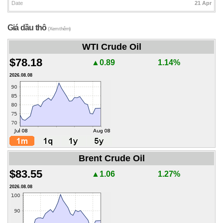
Date
21 Apr
Giá dầu thô
(Xem thêm)
WTI Crude Oil
$78.18
▲0.89
1.14%
2026.08.08
Brent Crude Oil
$83.55
▲1.06
1.27%
2026.08.08