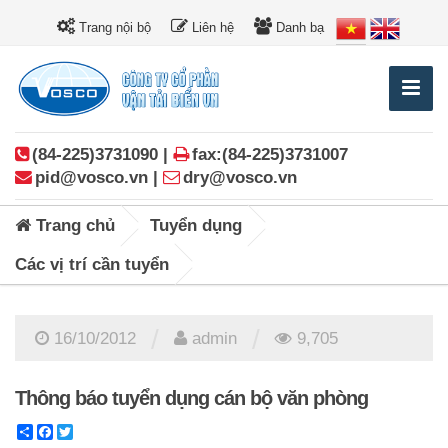
Trang nội bộ
Liên hệ
Danh bạ
(84-225)3731090 |
fax:(84-225)3731007
pid@vosco.vn |
dry@vosco.vn
Trang chủ
Tuyển dụng
Các vị trí cần tuyển
/
/
16/10/2012
admin
9,705
Thông báo tuyển dụng cán bộ văn phòng
Share
Facebook
Twitter