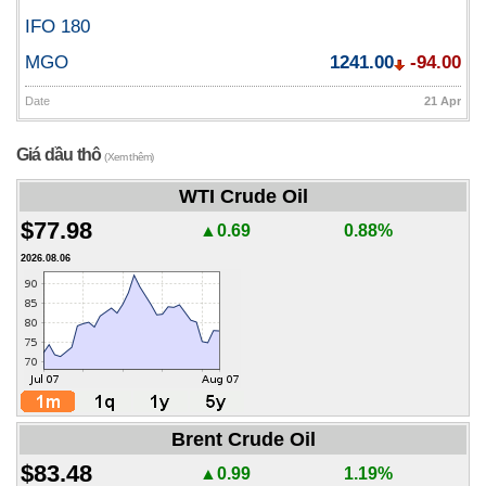
IFO 180
MGO
1241.00
-94.00
Date
21 Apr
Giá dầu thô
(Xem thêm)
WTI Crude Oil
$77.98
▲0.69
0.88%
2026.08.06
Brent Crude Oil
$83.48
▲0.99
1.19%