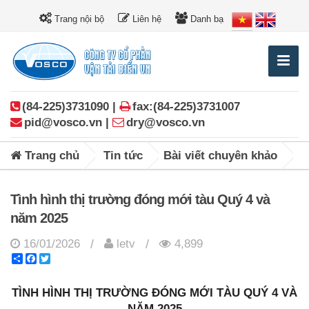
Trang nội bộ
Liên hệ
Danh bạ
(84-225)3731090 |
fax:(84-225)3731007
pid@vosco.vn |
dry@vosco.vn
Trang chủ
Tin tức
Bài viết chuyên khảo
Tình hình thị trường đóng mới tàu Quý 4 và
năm 2025
16/01/2026
letv
4,899
/
/
Share
Facebook
Twitter
TÌNH HÌNH THỊ TRƯỜNG ĐÓNG MỚI TÀU QUÝ 4 VÀ
NĂM 2025