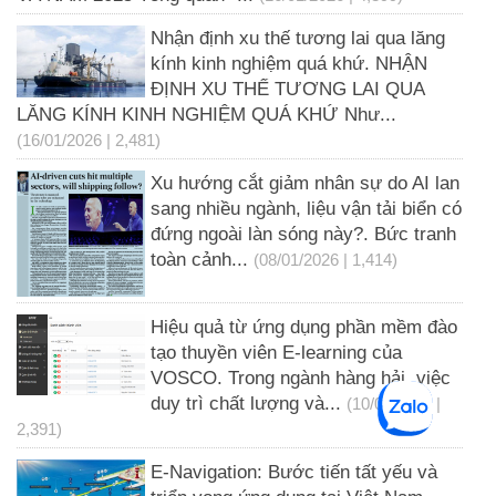
Nhận định xu thế tương lai qua lăng
kính kinh nghiệm quá khứ. NHẬN
ĐỊNH XU THẾ TƯƠNG LAI QUA
LĂNG KÍNH KINH NGHIỆM QUÁ KHỨ Như...
(16/01/2026 | 2,481)
Xu hướng cắt giảm nhân sự do AI lan
sang nhiều ngành, liệu vận tải biển có
đứng ngoài làn sóng này?. Bức tranh
toàn cảnh...
(08/01/2026 | 1,414)
Hiệu quả từ ứng dụng phần mềm đào
tạo thuyền viên E-learning của
VOSCO. Trong ngành hàng hải, việc
duy trì chất lượng và...
(10/07/2025 |
2,391)
E-Navigation: Bước tiến tất yếu và