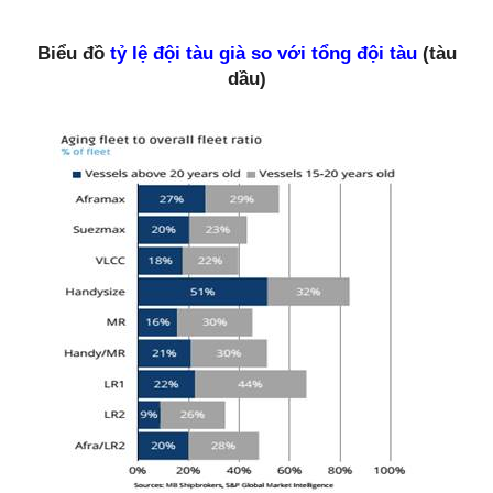
Biểu đồ
tỷ lệ đội tàu già so với tổng đội tàu
(tàu
dầu)