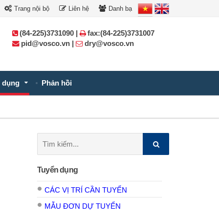
Trang nội bộ
Liên hệ
Danh bạ
(84-225)3731090 |
fax:(84-225)3731007
pid@vosco.vn |
dry@vosco.vn
 dụng
Phản hồi
Tìm
kiếm:
Tuyển dụng
CÁC VỊ TRÍ CẦN TUYỂN
MẪU ĐƠN DỰ TUYỂN