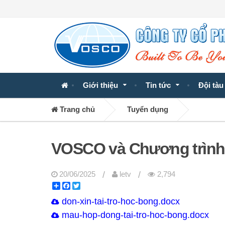
Giới thiệu
Tin tức
Đội tàu
Trang chủ
Tuyển dụng
VOSCO và Chương trình 
/
/
20/06/2025
letv
2,794
Share
Facebook
Twitter
don-xin-tai-tro-hoc-bong.docx
mau-hop-dong-tai-tro-hoc-bong.docx