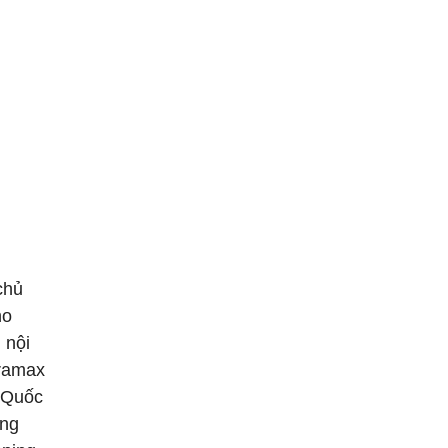
hủ
ho
 nội
pramax
 Quốc
̉ng