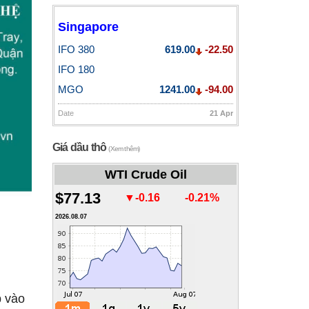
Singapore
IFO 380
619.00
-22.50
IFO 180
MGO
1241.00
-94.00
Date
21 Apr
Giá dầu thô
(Xem thêm)
WTI Crude Oil
$77.13
▼-0.16
-0.21%
2026.08.07
p vào