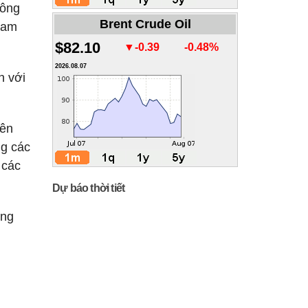
Công
Brent Crude Oil
 Nam
$82.10
▼-0.39
-0.48%
2026.08.07
n với
Bên
ng các
 các
Dự báo thời tiết
ờng