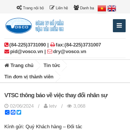
Trang nội bộ
Liên hệ
Danh bạ
(84-225)3731090 |
fax:(84-225)3731007
pid@vosco.vn |
dry@vosco.vn
Trang chủ
Tin tức
Tin đơn vị thành viên
VTSC thông báo về việc thay đổi nhân sự
02/06/2024
letv
3,068
/
/
Share
Facebook
Twitter
Kính gửi: Quý Khách hàng – Đối tác