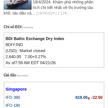
19/4/2024. Khám phá những phân
tích chi tiết nhất về thị trường tàu
khô, tàu dầu và...
(19/04/2024 | 2,124)
Chỉ số BDI
(Xem thêm)
BDI Baltic Exchange Dry Index
BDIY:IND
(USD)· Market closed
2,640.00 7.00+0.27%
As of7:59 AM EDT 04/21/26.
Giá dầu
(Xem thêm)
Singapore
IFO 380
619.00
-22.50
IFO 180