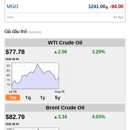
MGO
1241.00
-94.00
Date
21 Apr
Giá dầu thô
(Xem thêm)
WTI Crude Oil
$77.78
▲2.56
3.29%
2026.08.06
Brent Crude Oil
$82.79
▲3.34
4.03%
2026.08.06