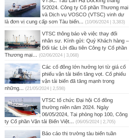
VTSC: Tàu Lan Hạ Docking tháng
5/2024. Công ty Cổ phần Thương mại
và Dịch vụ VOSCO (VTSC) vinh dự
là đơn vị cung cấp sơn Tàu biển...
(10/06/2024 | 3,383)
VTSC thông báo về việc thay đổi
nhân sự. Kính gửi: Quý Khách hàng –
Đối tác Lời đầu tiên Công ty Cổ phần
Thương mại...
(02/06/2024 | 3,068)
Các cổ đông lớn hưởng lợi từ giá cổ
phiếu vận tải biển tăng vọt. Cổ phiếu
vận tải biển đã tăng mạnh trong
những...
(21/05/2024 | 2,598)
VTSC tổ chức Đại hội Cổ đông
thường niên năm 2024. Ngày
06/05/2024, Tại phòng họp 100, Công
ty Cổ phần Vận tải Biển Việt...
(06/05/2024 | 2,705)
Báo cáo thị trường tàu biển tuần