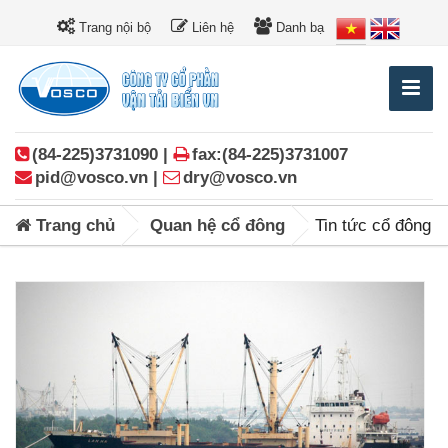
Trang nội bộ
Liên hệ
Danh bạ
(84-225)3731090 |
fax:(84-225)3731007
pid@vosco.vn |
dry@vosco.vn
Trang chủ
Quan hệ cổ đông
Tin tức cổ đông