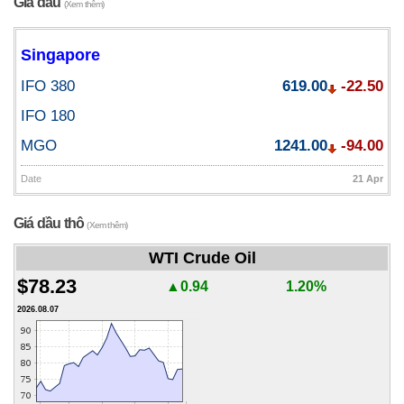
Giá dầu
(Xem thêm)
Singapore
IFO 380
619.00
-22.50
IFO 180
MGO
1241.00
-94.00
Date
21 Apr
Giá dầu thô
(Xem thêm)
WTI Crude Oil
$78.23
▲0.94
1.20%
2026.08.07