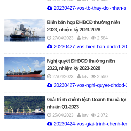
20230427-vos-tb-thay-doi-nhan-su-
Biên bản họp ĐHĐCĐ thường niên
2023, nhiệm kỳ 2023-2028
27/04/2023
letv
2,584
20230427-vos-bien-ban-dhdcd-2023
Nghị quyết ĐHĐCĐ thường niên
2023, nhiệm kỳ 2023-2028
27/04/2023
letv
2,590
20230427-vos-nghi-quyet-dhdcd-20
Giải trình chênh lệch Doanh thu và lợi
nhuận Q1-2023
25/04/2023
letv
2,072
20230424-vos-giai-trinh-chenh-lech