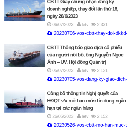
CBTT Giấy chứng nhận đăng ký
doanh nghiệp, thay đổi lần thứ 16,
ngày 28/6/2023
06/07/2023
letv
2,331
20230706-vos-cbtt-thay-doi-dkkd-s
CBTT Thông báo giao dịch cổ phiếu
của người nội bộ, ông Nguyễn Ngọc
Ánh – UV. Hội đồng Quản trị
05/07/2023
letv
2,121
20230705-vos-dang-ky-giao-dich-cp
Công bố thông tin Nghị quyết của
HĐQT v/v mở hạn mức tín dụng ngắn
hạn tại các ngân hàng
26/05/2023
letv
2,152
20230526-vos-cbtt-mo-han-muc-tin