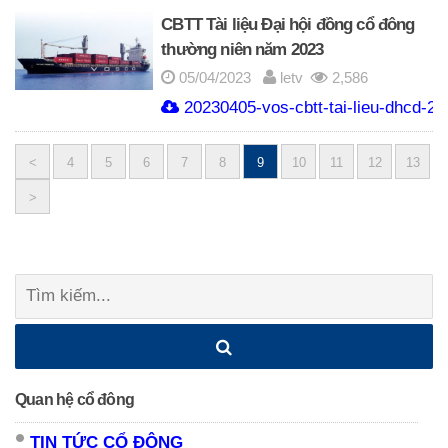
CBTT Tài liệu Đại hội đồng cổ đông
thường niên năm 2023
05/04/2023
letv
2,586
20230405-vos-cbtt-tai-lieu-dhcd-20
<
4
5
6
7
8
9
10
11
12
13
Posts
>
navigation
Tìm
kiếm:
Quan hệ cổ đông
TIN TỨC CỔ ĐÔNG