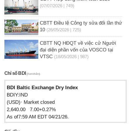
(07/07/2026 | 749)
CBTT Điều lệ Công ty sửa đổi lần thứ
10
(26/05/2026 | 725)
CBTT NQ HĐQT về việc cử Người
đại diện phần vốn của VOSCO tại
VTSC
(18/05/2026 | 987)
Chỉ số BDI
(Xem thêm)
BDI Baltic Exchange Dry Index
BDIY:IND
(USD)· Market closed
2,640.00 7.00+0.27%
As of7:59 AM EDT 04/21/26.