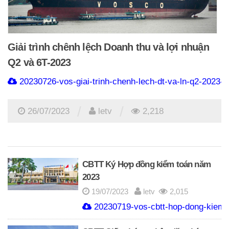
Giải trình chênh lệch Doanh thu và lợi nhuận
Q2 và 6T-2023
20230726-vos-giai-trinh-chenh-lech-dt-va-ln-q2-2023-s
/
/
26/07/2023
letv
2,218
CBTT Ký Hợp đồng kiểm toán năm
2023
19/07/2023
letv
2,015
20230719-vos-cbtt-hop-dong-kiem-