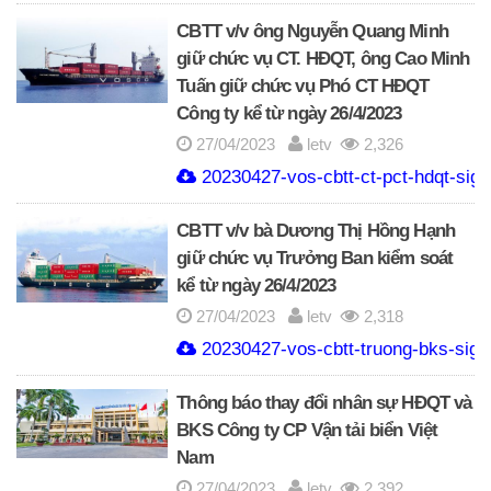
CBTT v/v ông Nguyễn Quang Minh
giữ chức vụ CT. HĐQT, ông Cao Minh
Tuấn giữ chức vụ Phó CT HĐQT
Công ty kể từ ngày 26/4/2023
27/04/2023
letv
2,326
20230427-vos-cbtt-ct-pct-hdqt-sign
CBTT v/v bà Dương Thị Hồng Hạnh
giữ chức vụ Trưởng Ban kiểm soát
kể từ ngày 26/4/2023
27/04/2023
letv
2,318
20230427-vos-cbtt-truong-bks-sign
Thông báo thay đổi nhân sự HĐQT và
BKS Công ty CP Vận tải biển Việt
Nam
27/04/2023
letv
2,392