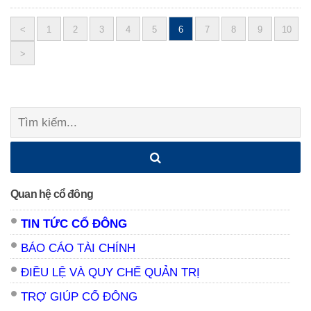
<
1
2
3
4
5
6
7
8
9
10
Posts
>
navigation
Tìm
kiếm:
Quan hệ cổ đông
TIN TỨC CỔ ĐÔNG
BÁO CÁO TÀI CHÍNH
ĐIỀU LỆ VÀ QUY CHẾ QUẢN TRỊ
TRỢ GIÚP CỔ ĐÔNG