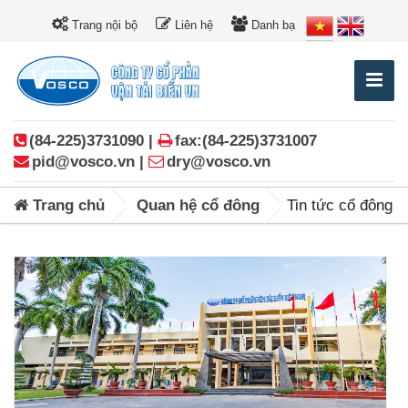
Trang nội bộ
Liên hệ
Danh bạ
(84-225)3731090 |
fax:(84-225)3731007
pid@vosco.vn |
dry@vosco.vn
Trang chủ
Quan hệ cổ đông
Tin tức cổ đông