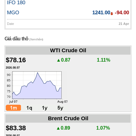
IFO 180
MGO
1241.00
-94.00
Date
21 Apr
Giá dầu thô
(Xem thêm)
WTI Crude Oil
$78.16
▲0.87
1.11%
2026.08.07
Brent Crude Oil
$83.38
▲0.89
1.07%
2026.08.07