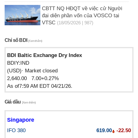
CBTT NQ HĐQT về việc cử Người
đại diện phần vốn của VOSCO tại
VTSC
(18/05/2026 | 987)
Chỉ số BDI
(Xem thêm)
BDI Baltic Exchange Dry Index
BDIY:IND
(USD)· Market closed
2,640.00 7.00+0.27%
As of7:59 AM EDT 04/21/26.
Giá dầu
(Xem thêm)
Singapore
IFO 380
619.00
-22.50