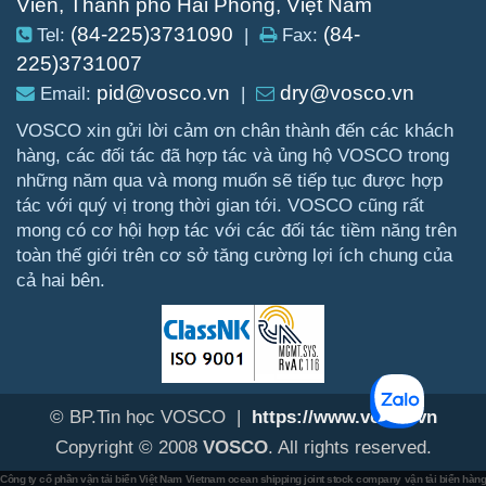
Viên, Thành phố Hải Phòng, Việt Nam
(84-225)3731090
(84-
Tel:
|
Fax:
225)3731007
pid@vosco.vn
dry@vosco.vn
Email:
|
VOSCO xin gửi lời cảm ơn chân thành đến các khách
hàng, các đối tác đã hợp tác và ủng hộ VOSCO trong
những năm qua và mong muốn sẽ tiếp tục được hợp
tác với quý vị trong thời gian tới. VOSCO cũng rất
mong có cơ hội hợp tác với các đối tác tiềm năng trên
toàn thế giới trên cơ sở tăng cường lợi ích chung của
cả hai bên.
© BP.Tin học VOSCO |
https://www.vosco.vn
Copyright © 2008
VOSCO
. All rights reserved.
Công ty cổ phần vận tải biển Việt Nam
Vietnam ocean shipping joint stock company
vận tải biển hàn