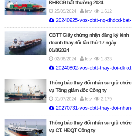
ĐHĐCĐ bất thường 2024
25/09/2024
letv
1,612
20240925-vos-cbtt-nq-dhdcd-bat-th
CBTT Giấy chứng nhận đăng ký kinh
doanh thay đổi lần thứ 17 ngày
01/8/2024
02/08/2024
letv
1,833
20240802-vos-cbtt-thay-doi-dkkd.p
Thông báo thay đổi nhân sự giữ chức
vụ Tổng giám đốc Công ty
31/07/2024
letv
2,179
20270731-vos-cbtt-thay-doi-nhan-s
Thông báo thay đổi nhân sự giữ chức
vụ CT. HĐQT Công ty