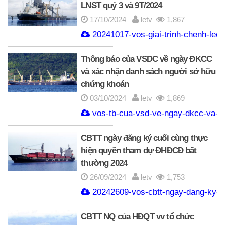
LNST quý 3 và 9T/2024
17/10/2024
letv
1,867
20241017-vos-giai-trinh-chenh-lec
Thông báo của VSDC về ngày ĐKCC
và xác nhận danh sách người sở hữu
chứng khoán
03/10/2024
letv
1,869
vos-tb-cua-vsd-ve-ngay-dkcc-va-x
CBTT ngày đăng ký cuối cùng thực
hiện quyền tham dự ĐHĐCĐ bất
thường 2024
26/09/2024
letv
1,753
20242609-vos-cbtt-ngay-dang-ky-cu
CBTT NQ của HĐQT vv tổ chức