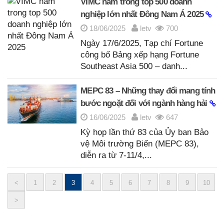
VIMC nằm trong top 500 doanh
nghiệp lớn nhất Đông Nam Á 2025
18/06/2025
letv
700
Ngày 17/6/2025, Tạp chí Fortune
công bố Bảng xếp hạng Fortune
Southeast Asia 500 – danh...
MEPC 83 – Những thay đổi mang tính
bước ngoặt đối với ngành hàng hải
16/06/2025
letv
647
Kỳ họp lần thứ 83 của Ủy ban Bảo
vệ Môi trường Biển (MEPC 83),
diễn ra từ 7-11/4,...
<
1
2
3
4
5
6
7
8
9
10
Posts
>
navigation