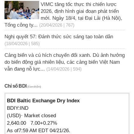
VIMC tăng tốc thực thi chiến lược
2026, định hình giai đoạn phát triển
mới. Ngày 18/4, tại Đại Lải (Hà Nội),
Tổng công ty...
(20/04/2026 | 767)
Nghị quyết 57: Đánh thức sức sáng tạo toàn dân
(18/04/2026 | 585)
Cảng biển và cú hích chuyển đổi xanh. Dù ảnh hưởng
do biến động giá nhiên liệu, các cảng biển Việt Nam
vẫn đang nỗ lực...
(14/04/2026 | 594)
Chỉ số BDI
(Xem thêm)
BDI Baltic Exchange Dry Index
BDIY:IND
(USD)· Market closed
2,640.00 7.00+0.27%
As of7:59 AM EDT 04/21/26.