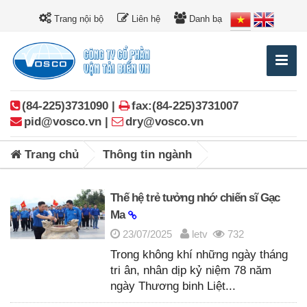
Trang nội bộ
Liên hệ
Danh bạ
(84-225)3731090 |
fax:(84-225)3731007
pid@vosco.vn |
dry@vosco.vn
Trang chủ
Thông tin ngành
Thế hệ trẻ tưởng nhớ chiến sĩ Gạc
Ma
23/07/2025
letv
732
Trong không khí những ngày tháng
tri ân, nhân dịp kỷ niệm 78 năm
ngày Thương binh Liệt...