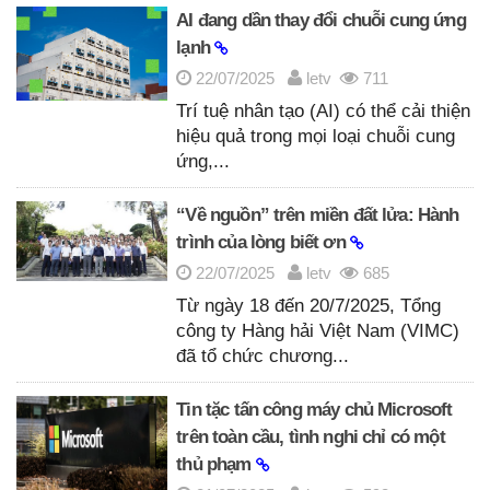
AI đang dần thay đổi chuỗi cung ứng
lạnh
22/07/2025
letv
711
Trí tuệ nhân tạo (AI) có thể cải thiện
hiệu quả trong mọi loại chuỗi cung
ứng,...
“Về nguồn” trên miền đất lửa: Hành
trình của lòng biết ơn
22/07/2025
letv
685
Từ ngày 18 đến 20/7/2025, Tổng
công ty Hàng hải Việt Nam (VIMC)
đã tổ chức chương...
Tin tặc tấn công máy chủ Microsoft
trên toàn cầu, tình nghi chỉ có một
thủ phạm