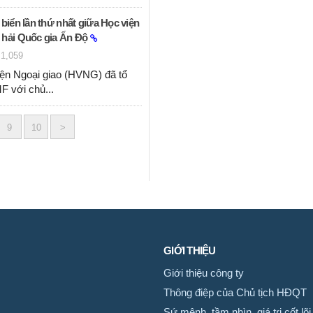
 biển lần thứ nhất giữa Học viện
 hải Quốc gia Ấn Độ
1,059
iện Ngoại giao (HVNG) đã tổ
F với chủ...
9
10
>
GIỚI THIỆU
Giới thiệu công ty
Thông điệp của Chủ tịch HĐQT
Sứ mệnh, tầm nhìn, giá trị cốt lõi