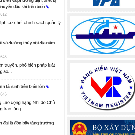
u biển và phương tiện, thiết bị
chuyển dầu khí trên biển
612
ịnh cơ chế, chính sách quản lý
..
ải và đường thủy nội địa năm
645
n truyền, phổ biến pháp luật
 giao...
h tái sinh trên biển lớn
646
 Lao động hạng Nhì do Chủ
 trao tặng...
ện đại là đòn bẩy tăng trưởng