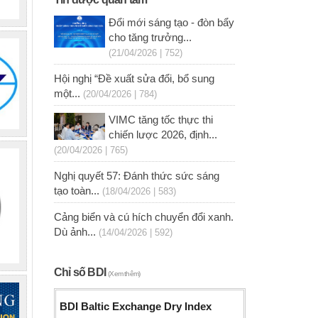
Đổi mới sáng tạo - đòn bẩy
cho tăng trưởng...
(21/04/2026 | 752)
Hội nghị “Đề xuất sửa đổi, bổ sung
một...
(20/04/2026 | 784)
VIMC tăng tốc thực thi
chiến lược 2026, định...
(20/04/2026 | 765)
Nghị quyết 57: Đánh thức sức sáng
tạo toàn...
(18/04/2026 | 583)
Cảng biển và cú hích chuyển đổi xanh.
Dù ảnh...
(14/04/2026 | 592)
Chỉ số BDI
(Xem thêm)
BDI Baltic Exchange Dry Index