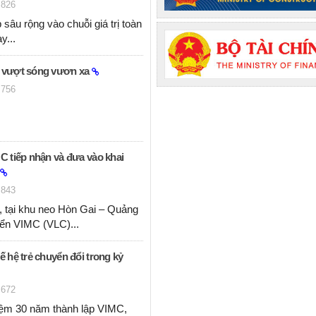
826
sâu rộng vào chuỗi giá trị toàn
ày...
h vượt sóng vươn xa
756
MC tiếp nhận và đưa vào khai
843
, tại khu neo Hòn Gai – Quảng
biển VIMC (VLC)...
ế hệ trẻ chuyển đổi trong kỷ
672
ệm 30 năm thành lập VIMC,