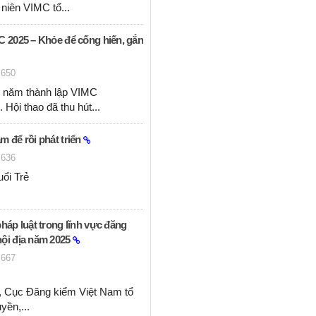
 niên VIMC tổ...
C 2025 – Khỏe để cống hiến, gắn
650
 năm thành lập VIMC
. Hội thao đã thu hút...
 để rồi phát triển
636
ổi Trẻ
háp luật trong lĩnh vực đăng
ội địa năm 2025
667
ơ, Cục Đăng kiểm Việt Nam tổ
uyền,...