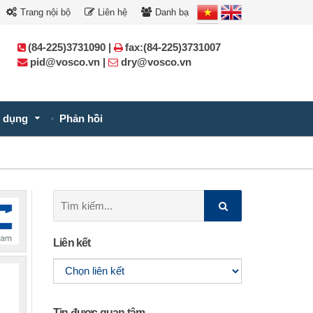
Trang nội bộ
Liên hệ
Danh bạ
(84-225)3731090 |
fax:(84-225)3731007
pid@vosco.vn |
dry@vosco.vn
 dụng
Phản hồi
Tìm
kiếm:
Liên kết
Tin được quan tâm