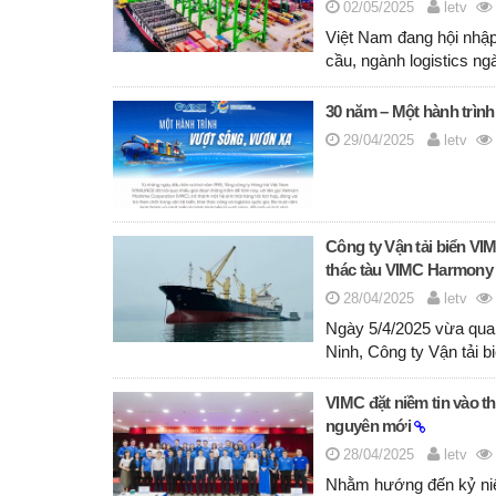
02/05/2025
letv
Việt Nam đang hội nhập 
cầu, ngành logistics ng
30 năm – Một hành trìn
29/04/2025
letv
Công ty Vận tải biển VI
thác tàu VIMC Harmony
28/04/2025
letv
Ngày 5/4/2025 vừa qua
Ninh, Công ty Vận tải 
VIMC đặt niềm tin vào th
nguyên mới
28/04/2025
letv
Nhằm hướng đến kỷ ni