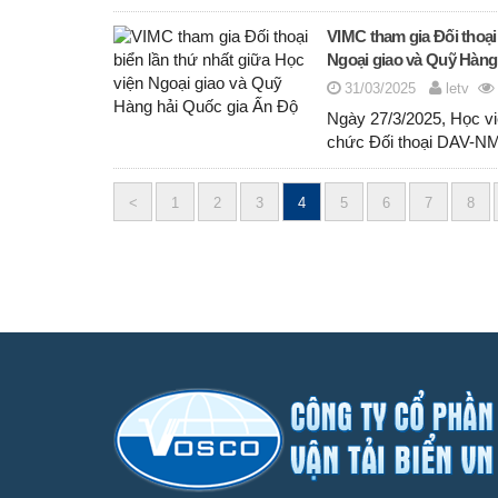
VIMC tham gia Đối thoại
Ngoại giao và Quỹ Hàng
31/03/2025
letv
Ngày 27/3/2025, Học v
chức Đối thoại DAV-NM
<
1
2
3
4
5
6
7
8
Posts
navigation