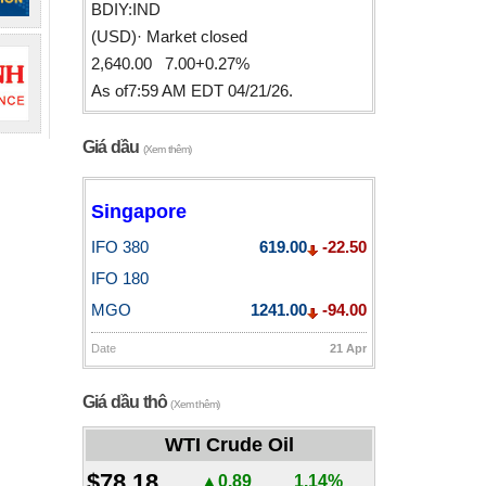
BDIY:IND
(USD)· Market closed
2,640.00 7.00+0.27%
As of7:59 AM EDT 04/21/26.
Giá dầu
(Xem thêm)
Singapore
IFO 380
619.00
-22.50
IFO 180
MGO
1241.00
-94.00
Date
21 Apr
Giá dầu thô
(Xem thêm)
WTI Crude Oil
$78.18
▲0.89
1.14%