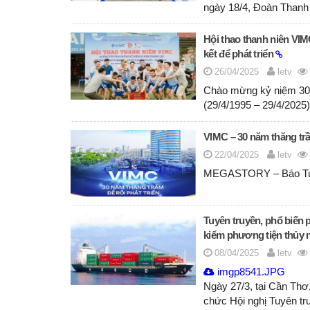
ngày 18/4, Đoàn Thanh
Hội thao thanh niên VIM
kết để phát triển
26/04/2025
letv
Chào mừng kỷ niệm 30
(29/4/1995 – 29/4/2025)
VIMC – 30 năm thăng trầm
22/04/2025
letv
MEGASTORY – Báo Tu
Tuyên truyền, phổ biến p
kiểm phương tiện thủy n
08/04/2025
letv
imgp8541.JPG
Ngày 27/3, tại Cần Th
chức Hội nghị Tuyên tr