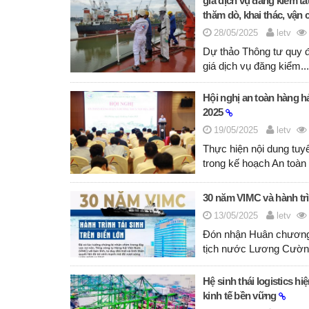
giá dịch vụ đăng kiểm tà
thăm dò, khai thác, vận 
28/05/2025
letv
Dự thảo Thông tư quy đ
giá dịch vụ đăng kiểm.
Hội nghị an toàn hàng h
2025
19/05/2025
letv
Thực hiện nội dung tuyê
trong kế hoạch An toàn
30 năm VIMC và hành trìn
13/05/2025
letv
Đón nhận Huân chương
tịch nước Lương Cường
Hệ sinh thái logistics hi
kinh tế bền vững