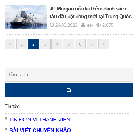
JP Morgan nối dài thêm danh sách
tàu dầu đặt đóng mới tại Trung Quốc
26/09/2023
letv
2,855
<
1
2
3
4
5
6
7
>
Posts
navigation
Tìm
kiếm:
Tin tức
TIN ĐƠN VỊ THÀNH VIÊN
BÀI VIẾT CHUYÊN KHẢO