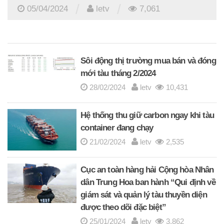
/
/
05/04/2024
letv
7,061
Sôi động thị trường mua bán và đóng
mới tàu tháng 2/2024
28/02/2024
letv
10,431
Hệ thống thu giữ carbon ngay khi tàu
container đang chạy
21/02/2024
letv
2,535
Cục an toàn hàng hải Cộng hòa Nhân
dân Trung Hoa ban hành “Qui định về
giám sát và quản lý tàu thuyền diện
được theo dõi đặc biệt”
25/01/2024
letv
3,862