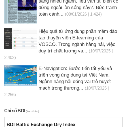
sang nhiều ngành, liệu vận tải biển có
đứng ngoài làn sóng này?. Bức tranh
toàn cảnh...
(08/01/2026 | 1,424)
Hiệu quả từ ứng dụng phần mềm đào
tạo thuyền viên E-learning của
VOSCO. Trong ngành hàng hải, việc
duy trì chất lượng và...
(10/07/2025 |
2,402)
E-Navigation: Bước tiến tất yếu và
triển vọng ứng dụng tại Việt Nam.
Ngành hàng hải đóng vai trò huyết
mạch trong thương...
(10/07/2025 |
2,256)
Chỉ số BDI
(Xem thêm)
BDI Baltic Exchange Dry Index