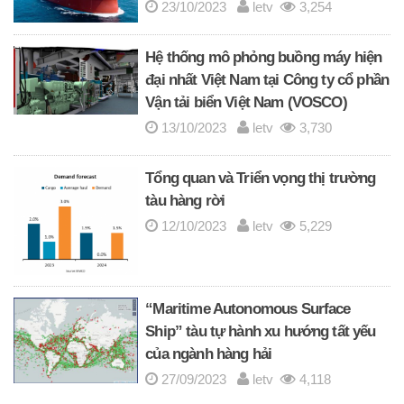
23/10/2023
letv
3,254
Hệ thống mô phỏng buồng máy hiện
đại nhất Việt Nam tại Công ty cổ phần
Vận tải biển Việt Nam (VOSCO)
13/10/2023
letv
3,730
Tổng quan và Triển vọng thị trường
tàu hàng rời
12/10/2023
letv
5,229
“Maritime Autonomous Surface
Ship” tàu tự hành xu hướng tất yếu
của ngành hàng hải
27/09/2023
letv
4,118