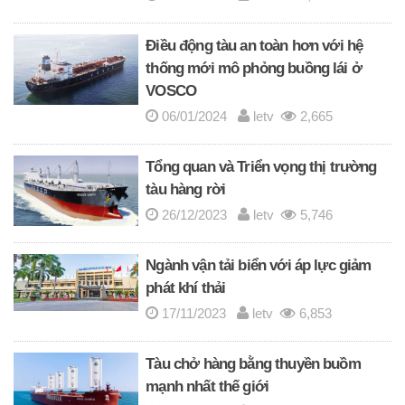
Điều động tàu an toàn hơn với hệ
thống mới mô phỏng buồng lái ở
VOSCO
06/01/2024
letv
2,665
Tổng quan và Triển vọng thị trường
tàu hàng rời
26/12/2023
letv
5,746
Ngành vận tải biển với áp lực giảm
phát khí thải
17/11/2023
letv
6,853
Tàu chở hàng bằng thuyền buồm
mạnh nhất thế giới