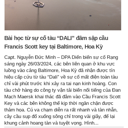
Bài học từ sự cố tàu “DALI” đâm sập cầu
Francis Scott key tại Baltimore, Hoa Kỳ
Capt. Nguyễn Đức Minh – DPA Diến biến sự cố Rạng
sáng ngày 26/03/2024, các bên liên quan ở khu vực
luồng vào cảng Baltimore, Hoa Kỳ đã nhận được tín
hiệu cấp cứu từ tàu “Dali” về sự cố mất điện toàn tàu
chỉ vài phút trước khi xảy ra tai nạn kinh hoàng. Con
tàu chở hàng do công ty vận tải biển nổi tiếng của Đan
Mạch Maersk khai thác đã đâm vào Cầu Francis Scott
Key và các bên không thể kịp thời ngăn chặn được
thảm họa. Cú va chạm diễn ra rất nhanh và tàn nhẫn,
cây cầu sụp đổ xuống sông chỉ trong vài giây, để lại
khung cảnh hoang tàn và tuyệt vọng. Hình...