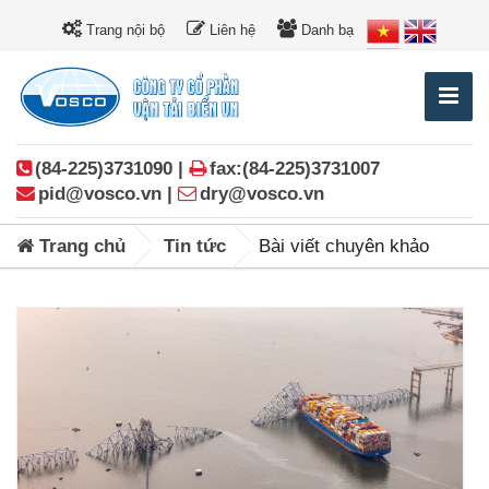
Trang nội bộ
Liên hệ
Danh bạ
(84-225)3731090 |
fax:(84-225)3731007
pid@vosco.vn |
dry@vosco.vn
Trang chủ
Tin tức
Bài viết chuyên khảo