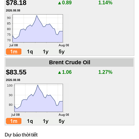
$78.18
▲0.89
1.14%
2026.08.08
Brent Crude Oil
$83.55
▲1.06
1.27%
2026.08.08
Dự báo thời tiết