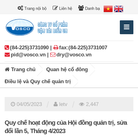
Trang nội bộ
Liên hệ
Danh bạ
(84-225)3731090 |
fax:(84-225)3731007
pid@vosco.vn |
dry@vosco.vn
Trang chủ
Quan hệ cổ đông
Điều lệ và Quy chế quản trị
/
/
04/05/2023
letv
2,447
Quy chế hoạt động của Hội đồng quản trị, sửa
đổi lần 5, Tháng 4/2023