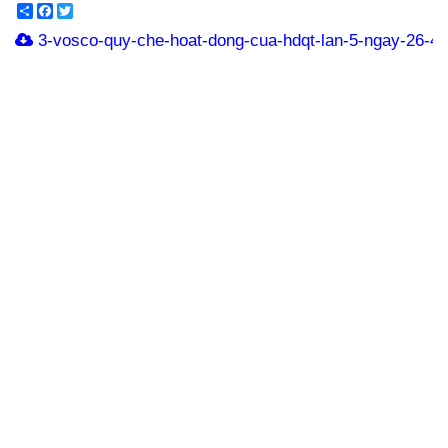
Share
Facebook
Twitter
3-vosco-quy-che-hoat-dong-cua-hdqt-lan-5-ngay-26-4-