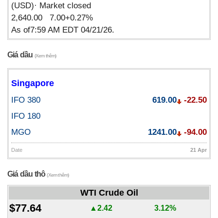
(USD)· Market closed
2,640.00 7.00+0.27%
As of7:59 AM EDT 04/21/26.
Giá dầu
(Xem thêm)
Singapore
IFO 380
619.00
-22.50
IFO 180
MGO
1241.00
-94.00
Date
21 Apr
Giá dầu thô
(Xem thêm)
WTI Crude Oil
$77.64
▲2.42
3.12%