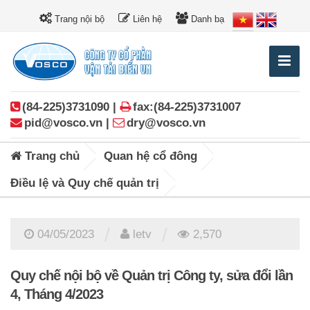
Trang nội bộ
Liên hệ
Danh bạ
(84-225)3731090 |
fax:(84-225)3731007
pid@vosco.vn |
dry@vosco.vn
Trang chủ
Quan hệ cổ đông
Điều lệ và Quy chế quản trị
/
/
04/05/2023
letv
2,570
Quy chế nội bộ về Quản trị Công ty, sửa đổi lần
4, Tháng 4/2023