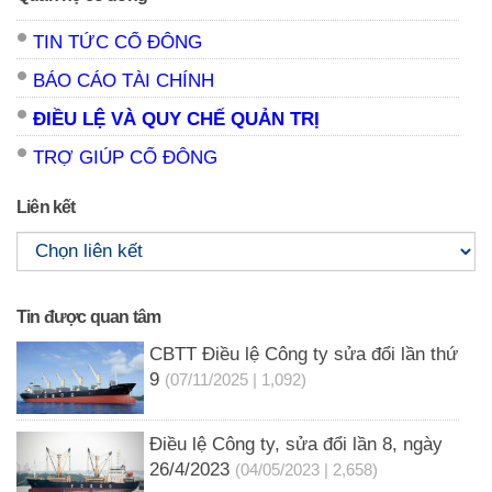
TIN TỨC CỔ ĐÔNG
BÁO CÁO TÀI CHÍNH
ĐIỀU LỆ VÀ QUY CHẾ QUẢN TRỊ
TRỢ GIÚP CỔ ĐÔNG
Liên kết
Tin được quan tâm
CBTT Điều lệ Công ty sửa đổi lần thứ
9
(07/11/2025 | 1,092)
Điều lệ Công ty, sửa đổi lần 8, ngày
26/4/2023
(04/05/2023 | 2,658)