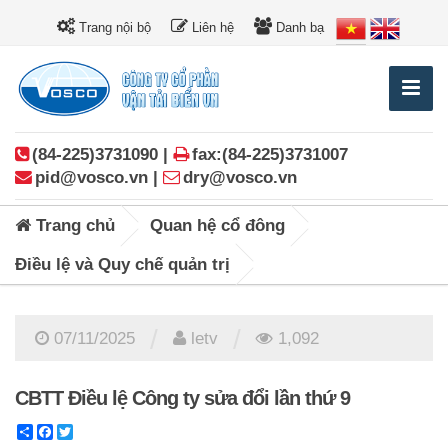
Trang nội bộ
Liên hệ
Danh bạ
(84-225)3731090 |
fax:(84-225)3731007
pid@vosco.vn |
dry@vosco.vn
Trang chủ
Quan hệ cổ đông
Điều lệ và Quy chế quản trị
/
/
07/11/2025
letv
1,092
CBTT Điều lệ Công ty sửa đổi lần thứ 9
Share
Facebook
Twitter