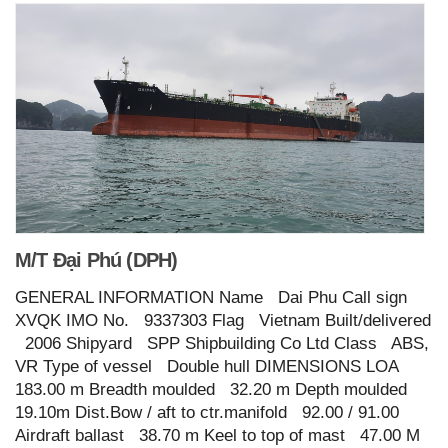
M/T Đại Phú (DPH)
GENERAL INFORMATION Name Dai Phu Call sign
XVQK IMO No. 9337303 Flag Vietnam Built/delivered
2006 Shipyard SPP Shipbuilding Co Ltd Class ABS,
VR Type of vessel Double hull DIMENSIONS LOA
183.00 m Breadth moulded 32.20 m Depth moulded
19.10m Dist.Bow / aft to ctr.manifold 92.00 / 91.00
Airdraft ballast 38.70 m Keel to top of mast 47.00 M