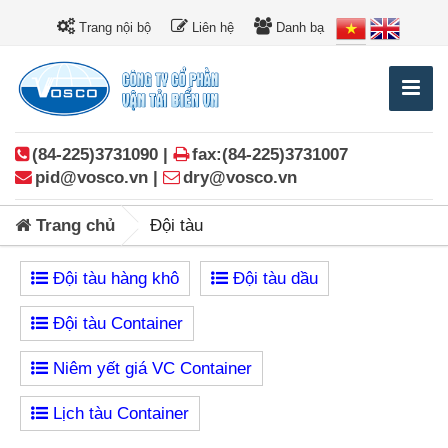
Trang nội bộ
Liên hệ
Danh bạ
(84-225)3731090 |
fax:(84-225)3731007
pid@vosco.vn |
dry@vosco.vn
Trang chủ
Đội tàu
Đội tàu hàng khô
Đội tàu dầu
Đội tàu Container
Niêm yết giá VC Container
Lịch tàu Container