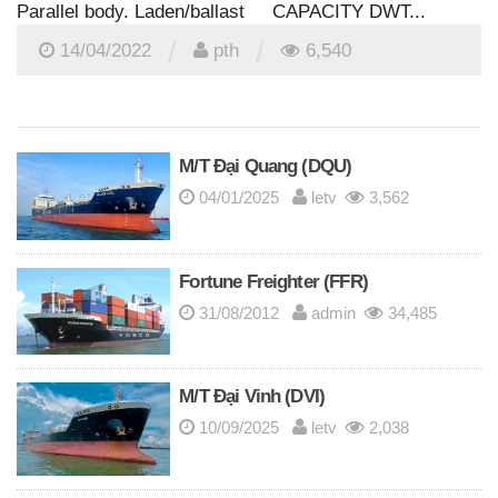
Parallel body. Laden/ballast CAPACITY DWT...
/
/
14/04/2022
pth
6,540
M/T Đại Quang (DQU)
04/01/2025
letv
3,562
Fortune Freighter (FFR)
31/08/2012
admin
34,485
M/T Đại Vinh (DVI)
10/09/2025
letv
2,038