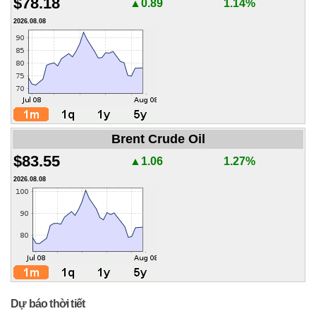
$78.18
▲0.89
1.14%
2026.08.08
Brent Crude Oil
$83.55
▲1.06
1.27%
2026.08.08
Dự báo thời tiết