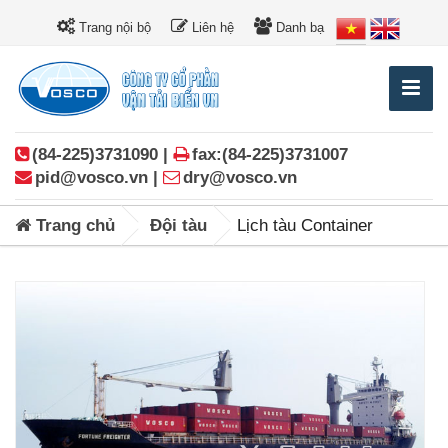
Trang nội bộ
Liên hệ
Danh bạ
(84-225)3731090 |
fax:(84-225)3731007
pid@vosco.vn |
dry@vosco.vn
Trang chủ
Đội tàu
Lịch tàu Container