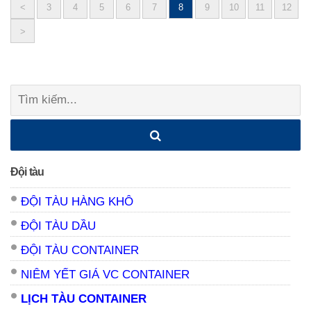
<
3
4
5
6
7
8
9
10
11
12
Posts
>
navigation
Tìm
kiếm:
Đội tàu
ĐỘI TÀU HÀNG KHÔ
ĐỘI TÀU DẦU
ĐỘI TÀU CONTAINER
NIÊM YẾT GIÁ VC CONTAINER
LỊCH TÀU CONTAINER