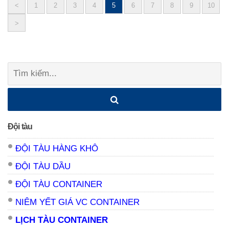
<
1
2
3
4
5
6
7
8
9
10
Posts
>
navigation
Tìm
kiếm:
Đội tàu
ĐỘI TÀU HÀNG KHÔ
ĐỘI TÀU DẦU
ĐỘI TÀU CONTAINER
NIÊM YẾT GIÁ VC CONTAINER
LỊCH TÀU CONTAINER