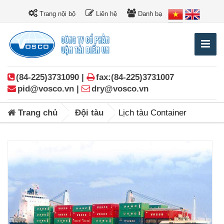
Trang nội bộ
Liên hệ
Danh bạ
(84-225)3731090 |
fax:(84-225)3731007
pid@vosco.vn |
dry@vosco.vn
Trang chủ
Đội tàu
Lịch tàu Container