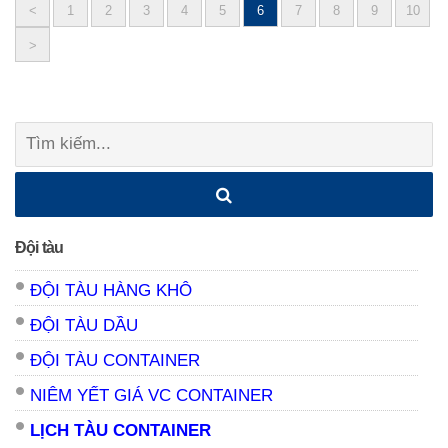
<
1
2
3
4
5
6
7
8
9
10
Posts
>
navigation
Tìm
kiếm:
Đội tàu
ĐỘI TÀU HÀNG KHÔ
ĐỘI TÀU DẦU
ĐỘI TÀU CONTAINER
NIÊM YẾT GIÁ VC CONTAINER
LỊCH TÀU CONTAINER