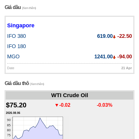
Giá dầu
(Xem thêm)
Singapore
IFO 380
619.00
-22.50
IFO 180
MGO
1241.00
-94.00
Date
21 Apr
Giá dầu thô
(Xem thêm)
WTI Crude Oil
$75.20
▼-0.02
-0.03%
2026.08.06