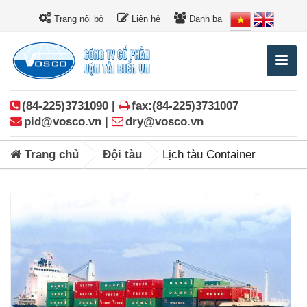
Trang nội bộ
Liên hệ
Danh bạ
(84-225)3731090 |
fax:(84-225)3731007
pid@vosco.vn |
dry@vosco.vn
Trang chủ
Đội tàu
Lịch tàu Container