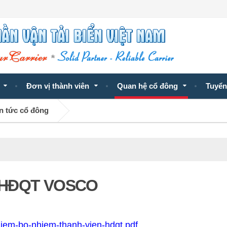
Đơn vị thành viên
Quan hệ cổ đông
Tuyển
n tức cổ đông
ự HĐQT VOSCO
iem-bo-nhiem-thanh-vien-hdqt.pdf