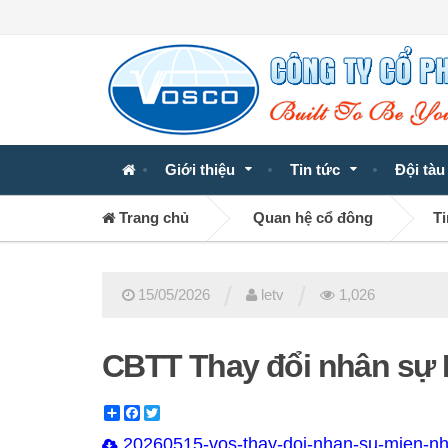
Giới thiệu
Tin tức
Đội tàu
Trang chủ
Quan hệ cổ đông
Ti
/
/
15/05/2026
letv
1,026
CBTT Thay đổi nhân s
Share
Facebook
Twitter
20260515-vos-thay-doi-nhan-su-mien-nh