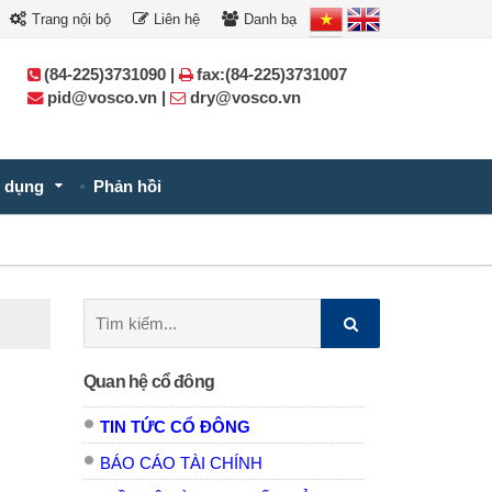
Trang nội bộ
Liên hệ
Danh bạ
(84-225)3731090 |
fax:(84-225)3731007
pid@vosco.vn |
dry@vosco.vn
 dụng
Phản hồi
Tìm
kiếm:
Quan hệ cổ đông
TIN TỨC CỔ ĐÔNG
BÁO CÁO TÀI CHÍNH