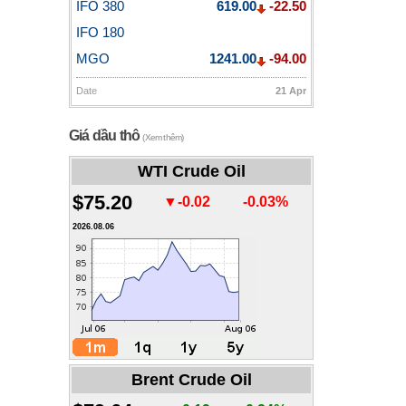
IFO 380
619.00
-22.50
IFO 180
MGO
1241.00
-94.00
Date
21 Apr
Giá dầu thô
(Xem thêm)
WTI Crude Oil
$75.20
▼-0.02
-0.03%
2026.08.06
Brent Crude Oil