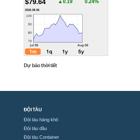
$79.64
▲0.19
0.24%
2026.08.06
Dự báo thời tiết
ĐỘI TÀU
Đội tàu hàng khô
Đội tàu dầu
Đội tàu Container