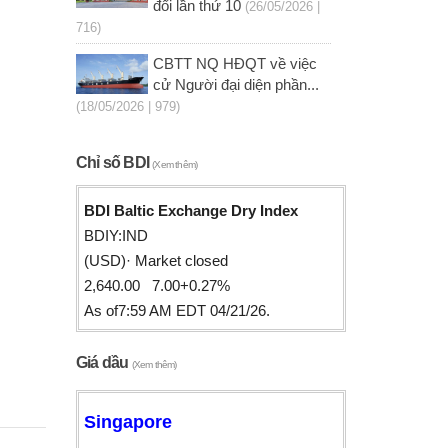
đổi lần thứ 10
(26/05/2026 |
716)
CBTT NQ HĐQT về việc
cử Người đại diện phần...
(18/05/2026 | 979)
Chỉ số BDI
(Xem thêm)
BDI Baltic Exchange Dry Index
BDIY:IND
(USD)· Market closed
2,640.00 7.00+0.27%
As of7:59 AM EDT 04/21/26.
Giá dầu
(Xem thêm)
Singapore