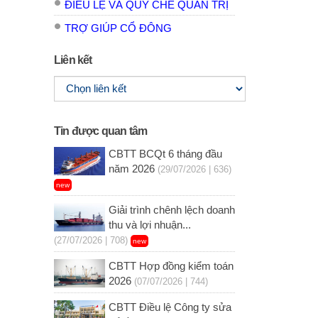
ĐIỀU LỆ VÀ QUY CHẾ QUẢN TRỊ
TRỢ GIÚP CỔ ĐÔNG
Liên kết
Tin được quan tâm
CBTT BCQt 6 tháng đầu
năm 2026
(29/07/2026 | 636)
new
Giải trình chênh lệch doanh
thu và lợi nhuận...
(27/07/2026 | 708)
new
CBTT Hợp đồng kiểm toán
2026
(07/07/2026 | 744)
CBTT Điều lệ Công ty sửa